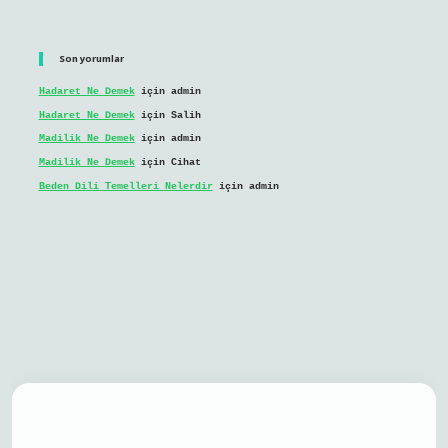
Son yorumlar
Hadaret Ne Demek
için
admin
Hadaret Ne Demek
için
Salih
Madilik Ne Demek
için
admin
Madilik Ne Demek
için
Cihat
Beden Dili Temelleri Nelerdir
için
admin
l giriş