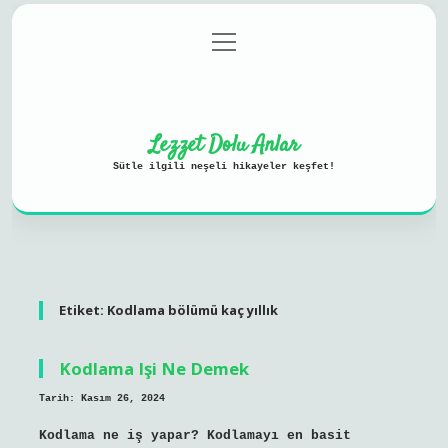
menüyü
Anasayfa
Gizlilik Politikası
aç
Yasal Uyarı
Hakkımızda
Lezzet Dolu Anlar
Sütle ilgili neşeli hikayeler keşfet!
Etiket:
Kodlama bölümü kaç yıllık
Kodlama Işi Ne Demek
Tarih: Kasım 26, 2024
Kodlama ne iş yapar? Kodlamayı en basit