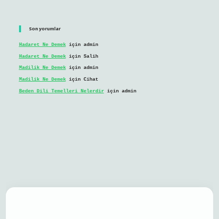
Son yorumlar
Hadaret Ne Demek
için
admin
Hadaret Ne Demek
için
Salih
Madilik Ne Demek
için
admin
Madilik Ne Demek
için
Cihat
Beden Dili Temelleri Nelerdir
için
admin
il giriş