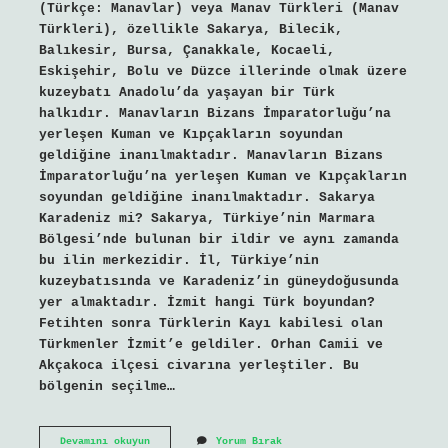
(Türkçe: Manavlar) veya Manav Türkleri (Manav
Türkleri), özellikle Sakarya, Bilecik,
Balıkesir, Bursa, Çanakkale, Kocaeli,
Eskişehir, Bolu ve Düzce illerinde olmak üzere
kuzeybatı Anadolu’da yaşayan bir Türk
halkıdır. Manavların Bizans İmparatorluğu’na
yerleşen Kuman ve Kıpçakların soyundan
geldiğine inanılmaktadır. Manavların Bizans
İmparatorluğu’na yerleşen Kuman ve Kıpçakların
soyundan geldiğine inanılmaktadır. Sakarya
Karadeniz mi? Sakarya, Türkiye’nin Marmara
Bölgesi’nde bulunan bir ildir ve aynı zamanda
bu ilin merkezidir. İl, Türkiye’nin
kuzeybatısında ve Karadeniz’in güneydoğusunda
yer almaktadır. İzmit hangi Türk boyundan?
Fetihten sonra Türklerin Kayı kabilesi olan
Türkmenler İzmit’e geldiler. Orhan Camii ve
Akçakoca ilçesi civarına yerleştiler. Bu
bölgenin seçilme…
Sakarya
Devamını okuyun
Yorum Bırak