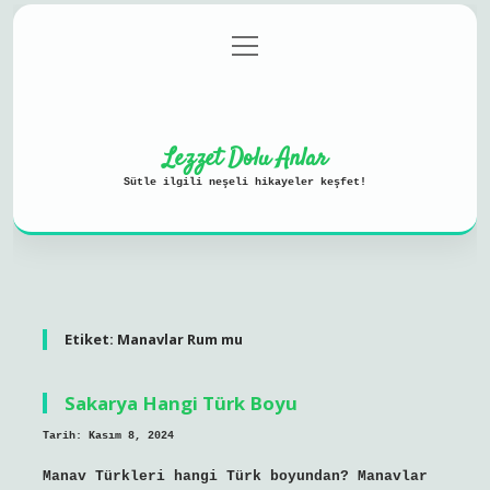
menüyü
Anasayfa
Gizlilik Politikası
aç
Yasal Uyarı
Hakkımızda
Lezzet Dolu Anlar
Sütle ilgili neşeli hikayeler keşfet!
Etiket:
Manavlar Rum mu
Sakarya Hangi Türk Boyu
Tarih: Kasım 8, 2024
Manav Türkleri hangi Türk boyundan? Manavlar