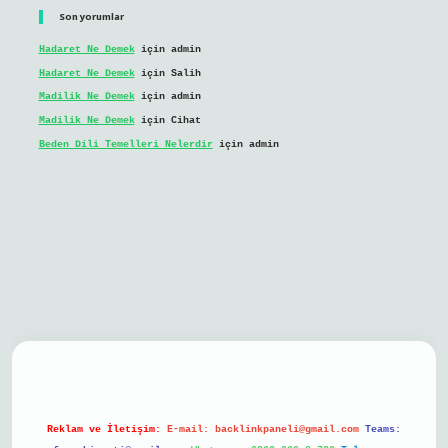
Son yorumlar
Hadaret Ne Demek
için
admin
Hadaret Ne Demek
için
Salih
Madilik Ne Demek
için
admin
Madilik Ne Demek
için
Cihat
Beden Dili Temelleri Nelerdir
için
admin
bil giriş
Reklam ve İletişim:
E-mail:
backlinkpaneli@gmail.com
Teams: