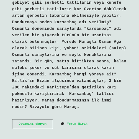
şöbiyet gibi şerbetli tatlıların veya künefe
gibi şerbetli tatlıların kar üzerine dökülerek
artan şerbetin tabanına ekilmesiyle yapılır.
Dondurmaya neden karsambaç adı verilmiş?
Osmanlı döneminde saraylarda “karsambaç” adı
verilen bir yiyecek türünün bir uzantısı
olarak bulunmuştur. Yörede Maraşlı Osman Ağa
olarak bilinen kişi, yabani orkideleri (salep)
Osmanlı saraylarına ve soylu konaklarına
satardı. Bir gün, satış bittikten sonra, kalan
salebi şeker ve süt karışımı olarak karın
içine gömerdi. Karsambaç hangi yöreye ait?
Bitlis’in Hizan ilçesinde vatandaşlar, 3 bin
200 rakımdaki Karlıtepe’den getirilen karı
pekmezle karıştırarak ‘Karsambaç’ tatlısı
hazırlıyor. Maraş dondurmasının ilk ismi
nedir? Rivayete göre Maraş…
Karsamba
Devamını okuyun
Yorum Bırak
Ne
Demek