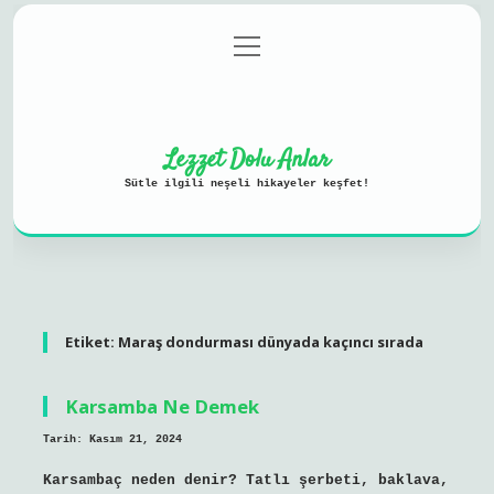
menüyü
Anasayfa
Gizlilik Politikası
aç
Yasal Uyarı
Hakkımızda
Lezzet Dolu Anlar
Sütle ilgili neşeli hikayeler keşfet!
Etiket:
Maraş dondurması dünyada kaçıncı sırada
Karsamba Ne Demek
Tarih: Kasım 21, 2024
Karsambaç neden denir? Tatlı şerbeti, baklava,