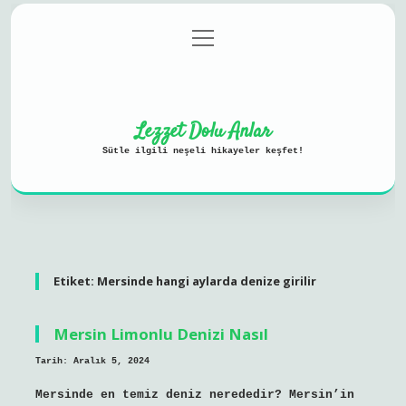
menüyü
Anasayfa
Gizlilik Politikası
aç
Yasal Uyarı
Hakkımızda
Lezzet Dolu Anlar
Sütle ilgili neşeli hikayeler keşfet!
Etiket:
Mersinde hangi aylarda denize girilir
Mersin Limonlu Denizi Nasıl
Tarih: Aralık 5, 2024
Mersinde en temiz deniz nerededir? Mersin’in