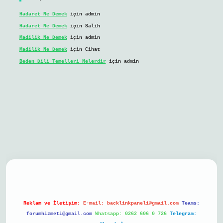
Hadaret Ne Demek
için
admin
Hadaret Ne Demek
için
Salih
Madilik Ne Demek
için
admin
Madilik Ne Demek
için
Cihat
Beden Dili Temelleri Nelerdir
için
admin
bil giriş
Reklam ve İletişim:
E-mail:
backlinkpaneli@gmail.com
Teams:
forumhizmeti@gmail.com
Whatsapp: 0262 606 0 726
Telegram: