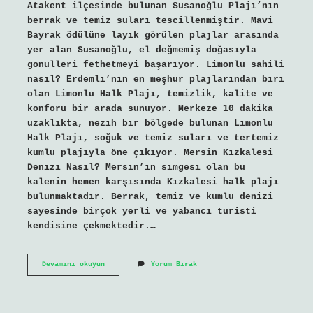
Atakent ilçesinde bulunan Susanoğlu Plajı’nın
berrak ve temiz suları tescillenmiştir. Mavi
Bayrak ödülüne layık görülen plajlar arasında
yer alan Susanoğlu, el değmemiş doğasıyla
gönülleri fethetmeyi başarıyor. Limonlu sahili
nasıl? Erdemli’nin en meşhur plajlarından biri
olan Limonlu Halk Plajı, temizlik, kalite ve
konforu bir arada sunuyor. Merkeze 10 dakika
uzaklıkta, nezih bir bölgede bulunan Limonlu
Halk Plajı, soğuk ve temiz suları ve tertemiz
kumlu plajıyla öne çıkıyor. Mersin Kızkalesi
Denizi Nasıl? Mersin’in simgesi olan bu
kalenin hemen karşısında Kızkalesi halk plajı
bulunmaktadır. Berrak, temiz ve kumlu denizi
sayesinde birçok yerli ve yabancı turisti
kendisine çekmektedir.…
Mersin
Devamını okuyun
Yorum Bırak
Limonlu
Denizi
Nasıl