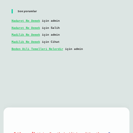
Son yorumlar
Hadaret Ne Demek
için
admin
Hadaret Ne Demek
için
Salih
Madilik Ne Demek
için
admin
Madilik Ne Demek
için
Cihat
Beden Dili Temelleri Nelerdir
için
admin
l giriş