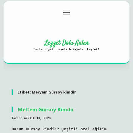
menüyü
Anasayfa
Gizlilik Politikası
aç
Yasal Uyarı
Hakkımızda
Lezzet Dolu Anlar
Sütle ilgili neşeli hikayeler keşfet!
Etiket:
Meryem Gürsoy kimdir
Meltem Gürsoy Kimdir
Tarih: Aralık 13, 2024
Harun Gürsoy kimdir? Çeşitli özel eğitim