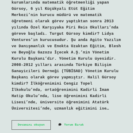
kurumlarında matematik öğretmenliği yapan
Gürsoy, 6 yıl Küçükyalı Etüt Eğitim
Merkezi’nin kurucu müdürü ve matematik
öğretmeni olarak görev yaptıktan sonra 2013
yılında Özel Karşıyaka Piri Reis Okulları’nda
göreve başladı. Turgut Gürsoy kimdir? Lidya
Ventures’ın kurucusudur. Şu anda Agito Yazılım
ve Danışmanlık ve Enokta Uzaktan Eğitim, Blesh
ve Beyoğlu Gazozu İçecek A.Ş.’nin Yönetim
Kurulu Başkanı’dır. Yönetim Kurulu üyesidir.
2008-2012 yılları arasında Türkiye Bilişim
Sanayicileri Derneği (TÜBİSAD) Yönetim Kurulu
Başkanı olarak görev yapmıştır. Halil Gürsoy
kimdir? İlköğrenimini Cengiz Topel
İlkokulu’nda, ortaöğrenimini Kadirli İmam
Hatip Okulu’nda, lise öğrenimini Kadirli
Lisesi’nde, üniversite öğrenimini Atatürk
Üniversitesi’nde, uzmanlık eğitimini ise…
Meltem
Devamını okuyun
Yorum Bırak
Gürsoy
Kimdir