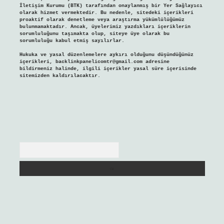
İletişim Kurumu (BTK) tarafından onaylanmış bir Yer Sağlayıcı
olarak hizmet vermektedir. Bu nedenle, sitedeki içerikleri
proaktif olarak denetleme veya araştırma yükümlülüğümüz
bulunmamaktadır. Ancak, üyelerimiz yazdıkları içeriklerin
sorumluluğunu taşımakta olup, siteye üye olarak bu
sorumluluğu kabul etmiş sayılırlar.
Hukuka ve yasal düzenlemelere aykırı olduğunu düşündüğünüz
içerikleri,
backlinkpanelicomtr@gmail.com
adresine
bildirmeniz halinde, ilgili içerikler yasal süre içerisinde
sitemizden kaldırılacaktır.
Arama