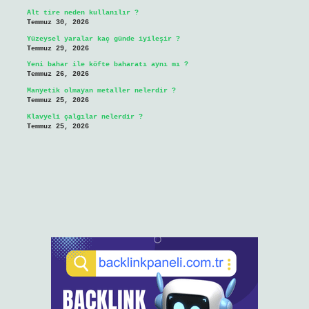
Alt tire neden kullanılır ?
Temmuz 30, 2026
Yüzeysel yaralar kaç günde iyileşir ?
Temmuz 29, 2026
Yeni bahar ile köfte baharatı aynı mı ?
Temmuz 26, 2026
Manyetik olmayan metaller nelerdir ?
Temmuz 25, 2026
Klavyeli çalgılar nelerdir ?
Temmuz 25, 2026