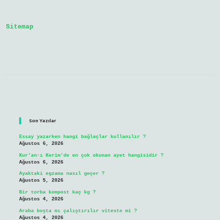
Tepkimeye
Girer
Mi
Sitemap
Sidebar
Son Yazılar
Essay yazarken hangi bağlaçlar kullanılır ?
Ağustos 6, 2026
Kur’an-ı Kerim’de en çok okunan ayet hangisidir ?
Ağustos 6, 2026
Ayaktaki egzama nasıl geçer ?
Ağustos 5, 2026
Bir torba kompost kaç kg ?
Ağustos 4, 2026
Araba boşta mı çalıştırılır viteste mi ?
Ağustos 4, 2026