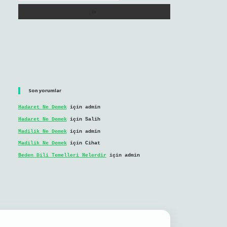
Son yorumlar
Hadaret Ne Demek
için
admin
Hadaret Ne Demek
için
Salih
Madilik Ne Demek
için
admin
Madilik Ne Demek
için
Cihat
Beden Dili Temelleri Nelerdir
için
admin