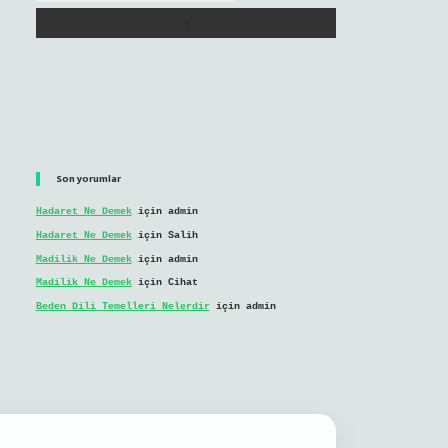
Son yorumlar
Hadaret Ne Demek
için
admin
Hadaret Ne Demek
için
Salih
Madilik Ne Demek
için
admin
Madilik Ne Demek
için
Cihat
Beden Dili Temelleri Nelerdir
için
admin