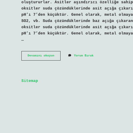
oluştururlar. Asitler aşındırıcı özelliğe sahip
oksitler suda çözündüklerinde asit açığa çıkarı
pH’ı 7’den küçüktür. Genel olarak, metal olmaya
SO2, vb. Suda çözündüklerinde baz açığa çıkaran
oksitler suda çözündüklerinde asit açığa çıkarı
pH’ı 7’den küçüktür. Genel olarak, metal olmaya
…
Bazik
Devamını okuyun
Yorum Bırak
Oksitler
Asitlerle
Tepkimeye
Girer
Mi
Sitemap