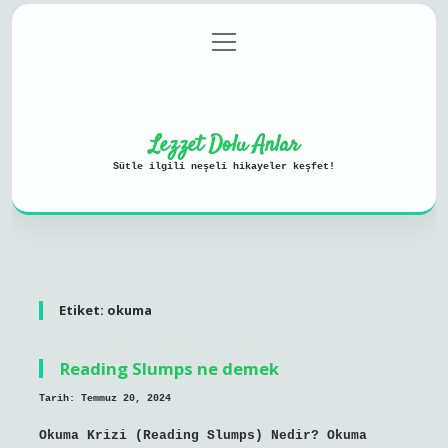
menüyü
Anasayfa
Gizlilik Politikası
aç
Yasal Uyarı
Hakkımızda
Lezzet Dolu Anlar
Sütle ilgili neşeli hikayeler keşfet!
Etiket:
okuma
Reading Slumps ne demek
Tarih: Temmuz 20, 2024
Okuma Krizi (Reading Slumps) Nedir? Okuma