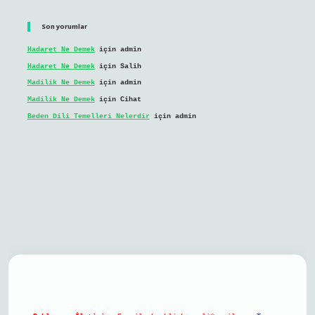
Son yorumlar
Hadaret Ne Demek
için
admin
Hadaret Ne Demek
için
Salih
Madilik Ne Demek
için
admin
Madilik Ne Demek
için
Cihat
Beden Dili Temelleri Nelerdir
için
admin
il giriş