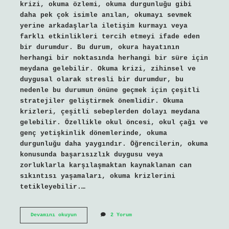
krizi, okuma özlemi, okuma durgunluğu gibi
daha pek çok isimle anılan, okumayı sevmek
yerine arkadaşlarla iletişim kurmayı veya
farklı etkinlikleri tercih etmeyi ifade eden
bir durumdur. Bu durum, okura hayatının
herhangi bir noktasında herhangi bir süre için
meydana gelebilir. Okuma krizi, zihinsel ve
duygusal olarak stresli bir durumdur, bu
nedenle bu durumun önüne geçmek için çeşitli
stratejiler geliştirmek önemlidir. Okuma
krizleri, çeşitli sebeplerden dolayı meydana
gelebilir. Özellikle okul öncesi, okul çağı ve
genç yetişkinlik dönemlerinde, okuma
durgunluğu daha yaygındır. Öğrencilerin, okuma
konusunda başarısızlık duygusu veya
zorluklarla karşılaşmaktan kaynaklanan can
sıkıntısı yaşamaları, okuma krizlerini
tetikleyebilir.…
Reading
Devamını okuyun
2 Yorum
Slumps
ne