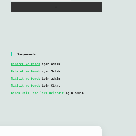
Son yorumlar
Hadaret Ne Demek
için
admin
Hadaret Ne Demek
için
Salih
Madilik Ne Demek
için
admin
Madilik Ne Demek
için
Cihat
Beden Dili Temelleri Nelerdir
için
admin