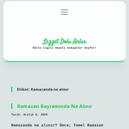
menüyü
Anasayfa
Gizlilik Politikası
aç
Yasal Uyarı
Hakkımızda
Lezzet Dolu Anlar
Sütle ilgili neşeli hikayeler keşfet!
Etiket:
Ramazanda ne alınır
Ramazan Bayramında Ne Alınır
Tarih: Aralık 6, 2024
Ramazanda ne alınır? Önce; Temel Ramazan