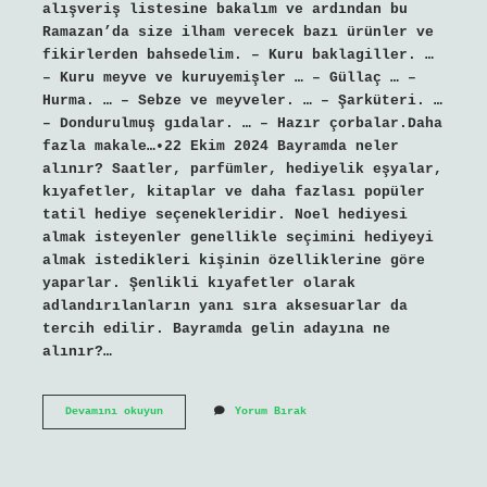
alışveriş listesine bakalım ve ardından bu
Ramazan’da size ilham verecek bazı ürünler ve
fikirlerden bahsedelim. – Kuru baklagiller. …
– Kuru meyve ve kuruyemişler … – Güllaç … –
Hurma. … – Sebze ve meyveler. … – Şarküteri. …
– Dondurulmuş gıdalar. … – Hazır çorbalar.Daha
fazla makale…•22 Ekim 2024 Bayramda neler
alınır? Saatler, parfümler, hediyelik eşyalar,
kıyafetler, kitaplar ve daha fazlası popüler
tatil hediye seçenekleridir. Noel hediyesi
almak isteyenler genellikle seçimini hediyeyi
almak istedikleri kişinin özelliklerine göre
yaparlar. Şenlikli kıyafetler olarak
adlandırılanların yanı sıra aksesuarlar da
tercih edilir. Bayramda gelin adayına ne
alınır?…
Ramazan
Devamını okuyun
Yorum Bırak
Bayramında
Ne
Alınır