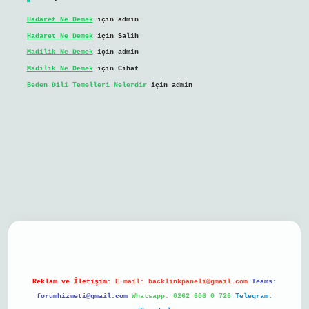
Hadaret Ne Demek
için
admin
Hadaret Ne Demek
için
Salih
Madilik Ne Demek
için
admin
Madilik Ne Demek
için
Cihat
Beden Dili Temelleri Nelerdir
için
admin
il giriş
Reklam ve İletişim:
E-mail:
backlinkpaneli@gmail.com
Teams:
forumhizmeti@gmail.com
Whatsapp: 0262 606 0 726
Telegram: