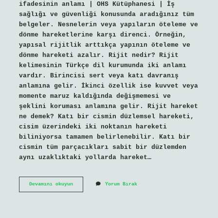
ifadesinin anlamı | OHS Kütüphanesi | İş
sağlığı ve güvenliği konusunda aradığınız tüm
belgeler. Nesnelerin veya yapıların öteleme ve
dönme hareketlerine karşı direnci. Örneğin,
yapısal rijitlik arttıkça yapının öteleme ve
dönme hareketi azalır. Rijit nedir? Rijit
kelimesinin Türkçe dil kurumunda iki anlamı
vardır. Birincisi sert veya katı davranış
anlamına gelir. İkinci özellik ise kuvvet veya
momente maruz kaldığında değişmemesi ve
şeklini koruması anlamına gelir. Rijit hareket
ne demek? Katı bir cismin düzlemsel hareketi,
cisim üzerindeki iki noktanın hareketi
biliniyorsa tamamen belirlenebilir. Katı bir
cismin tüm parçacıkları sabit bir düzlemden
aynı uzaklıktaki yollarda hareket…
Rijit
Devamını okuyun
Yorum Bırak
Ne
Demek
Isg