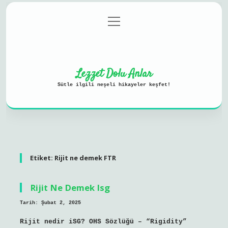
menüyü
Anasayfa
Gizlilik Politikası
aç
Yasal Uyarı
Hakkımızda
Lezzet Dolu Anlar
Sütle ilgili neşeli hikayeler keşfet!
Etiket:
Rijit ne demek FTR
Rijit Ne Demek Isg
Tarih: Şubat 2, 2025
Rijit nedir iSG? OHS Sözlüğü – “Rigidity”