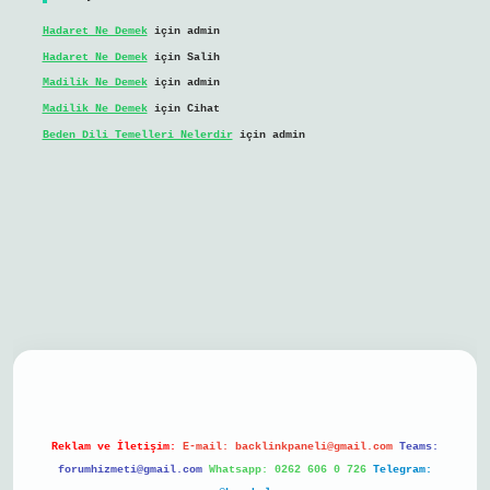
Hadaret Ne Demek
için
admin
Hadaret Ne Demek
için
Salih
Madilik Ne Demek
için
admin
Madilik Ne Demek
için
Cihat
Beden Dili Temelleri Nelerdir
için
admin
bil giriş
Reklam ve İletişim:
E-mail:
backlinkpaneli@gmail.com
Teams:
forumhizmeti@gmail.com
Whatsapp: 0262 606 0 726
Telegram: