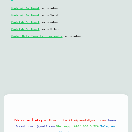
Hadaret Ne Demek
için
admin
Hadaret Ne Demek
için
Salih
Madilik Ne Demek
için
admin
Madilik Ne Demek
için
Cihat
Beden Dili Temelleri Nelerdir
için
admin
il giriş
Reklam ve İletişim:
E-mail:
backlinkpaneli@gmail.com
Teams:
forumhizmeti@gmail.com
Whatsapp: 0262 606 0 726
Telegram: