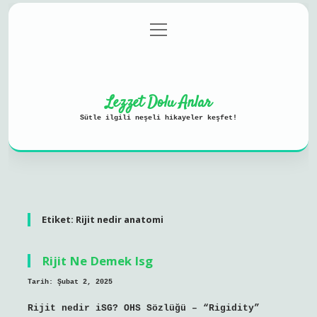
menüyü
Anasayfa
Gizlilik Politikası
aç
Yasal Uyarı
Hakkımızda
Lezzet Dolu Anlar
Sütle ilgili neşeli hikayeler keşfet!
Etiket:
Rijit nedir anatomi
Rijit Ne Demek Isg
Tarih: Şubat 2, 2025
Rijit nedir iSG? OHS Sözlüğü – “Rigidity”