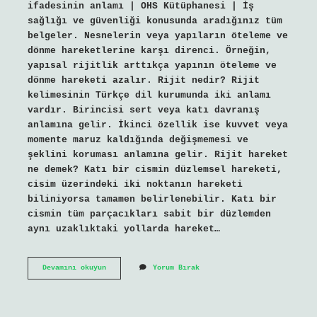
ifadesinin anlamı | OHS Kütüphanesi | İş
sağlığı ve güvenliği konusunda aradığınız tüm
belgeler. Nesnelerin veya yapıların öteleme ve
dönme hareketlerine karşı direnci. Örneğin,
yapısal rijitlik arttıkça yapının öteleme ve
dönme hareketi azalır. Rijit nedir? Rijit
kelimesinin Türkçe dil kurumunda iki anlamı
vardır. Birincisi sert veya katı davranış
anlamına gelir. İkinci özellik ise kuvvet veya
momente maruz kaldığında değişmemesi ve
şeklini koruması anlamına gelir. Rijit hareket
ne demek? Katı bir cismin düzlemsel hareketi,
cisim üzerindeki iki noktanın hareketi
biliniyorsa tamamen belirlenebilir. Katı bir
cismin tüm parçacıkları sabit bir düzlemden
aynı uzaklıktaki yollarda hareket…
Rijit
Devamını okuyun
Yorum Bırak
Ne
Demek
Isg