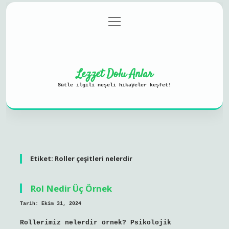
menüyü
Anasayfa
Gizlilik Politikası
aç
Yasal Uyarı
Hakkımızda
Lezzet Dolu Anlar
Sütle ilgili neşeli hikayeler keşfet!
Etiket:
Roller çeşitleri nelerdir
Rol Nedir Üç Örnek
Tarih: Ekim 31, 2024
Rollerimiz nelerdir örnek? Psikolojik