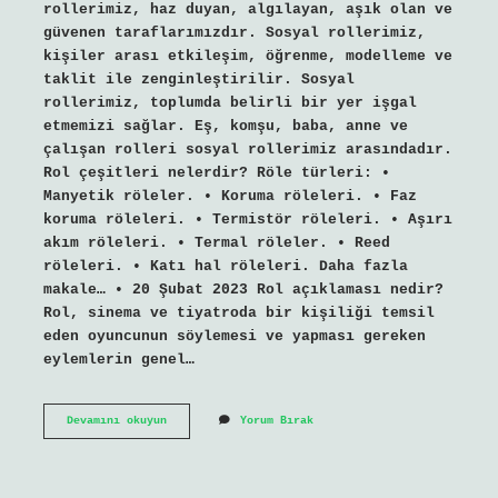
rollerimiz, haz duyan, algılayan, aşık olan ve
güvenen taraflarımızdır. Sosyal rollerimiz,
kişiler arası etkileşim, öğrenme, modelleme ve
taklit ile zenginleştirilir. Sosyal
rollerimiz, toplumda belirli bir yer işgal
etmemizi sağlar. Eş, komşu, baba, anne ve
çalışan rolleri sosyal rollerimiz arasındadır.
Rol çeşitleri nelerdir? Röle türleri: •
Manyetik röleler. • Koruma röleleri. • Faz
koruma röleleri. • Termistör röleleri. • Aşırı
akım röleleri. • Termal röleler. • Reed
röleleri. • Katı hal röleleri. Daha fazla
makale… • 20 Şubat 2023 Rol açıklaması nedir?
Rol, sinema ve tiyatroda bir kişiliği temsil
eden oyuncunun söylemesi ve yapması gereken
eylemlerin genel…
Rol
Devamını okuyun
Yorum Bırak
Nedir
Üç
Örnek