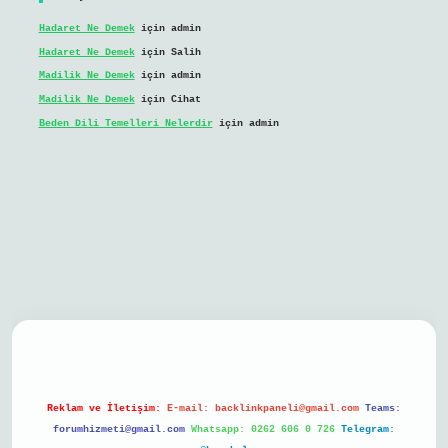
Hadaret Ne Demek
için
admin
Hadaret Ne Demek
için
Salih
Madilik Ne Demek
için
admin
Madilik Ne Demek
için
Cihat
Beden Dili Temelleri Nelerdir
için
admin
bil giriş
Reklam ve İletişim:
E-mail:
backlinkpaneli@gmail.com
Teams:
forumhizmeti@gmail.com
Whatsapp: 0262 606 0 726
Telegram: