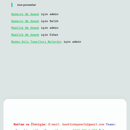
Son yorumlar
Hadaret Ne Demek
için
admin
Hadaret Ne Demek
için
Salih
Madilik Ne Demek
için
admin
Madilik Ne Demek
için
Cihat
Beden Dili Temelleri Nelerdir
için
admin
bil giriş
Reklam ve İletişim:
E-mail:
backlinkpaneli@gmail.com
Teams: