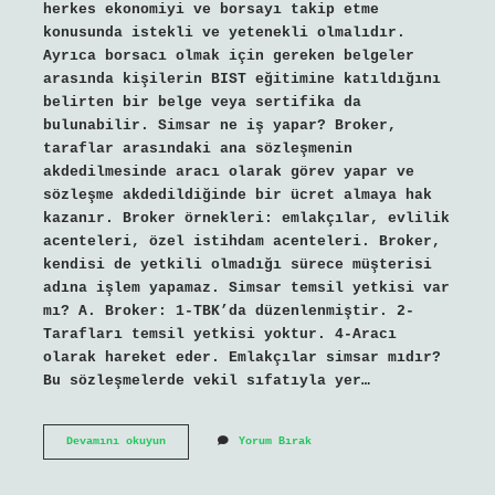
herkes ekonomiyi ve borsayı takip etme
konusunda istekli ve yetenekli olmalıdır.
Ayrıca borsacı olmak için gereken belgeler
arasında kişilerin BIST eğitimine katıldığını
belirten bir belge veya sertifika da
bulunabilir. Simsar ne iş yapar? Broker,
taraflar arasındaki ana sözleşmenin
akdedilmesinde aracı olarak görev yapar ve
sözleşme akdedildiğinde bir ücret almaya hak
kazanır. Broker örnekleri: emlakçılar, evlilik
acenteleri, özel istihdam acenteleri. Broker,
kendisi de yetkili olmadığı sürece müşterisi
adına işlem yapamaz. Simsar temsil yetkisi var
mı? A. Broker: 1-TBK’da düzenlenmiştir. 2-
Tarafları temsil yetkisi yoktur. 4-Aracı
olarak hareket eder. Emlakçılar simsar mıdır?
Bu sözleşmelerde vekil sıfatıyla yer…
Kimler
Devamını okuyun
Yorum Bırak
Simsar
Olabilir