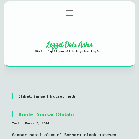
menüyü
Anasayfa
Gizlilik Politikası
aç
Yasal Uyarı
Hakkımızda
Lezzet Dolu Anlar
Sütle ilgili neşeli hikayeler keşfet!
Etiket:
Simsarlık ücreti nedir
Kimler Simsar Olabilir
Tarih: Kasım 9, 2024
Simsar nasıl olunur? Borsacı olmak isteyen