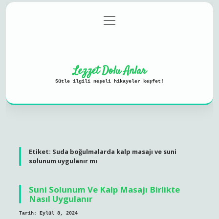
menüyü
Anasayfa
Gizlilik Politikası
aç
Yasal Uyarı
Hakkımızda
Lezzet Dolu Anlar
Sütle ilgili neşeli hikayeler keşfet!
Etiket:
Suda boğulmalarda kalp masajı ve suni
solunum uygulanır mı
Suni Solunum Ve Kalp Masajı Birlikte
Nasıl Uygulanır
Tarih: Eylül 8, 2024