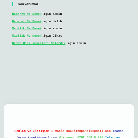
Son yorumlar
Hadaret Ne Demek
için
admin
Hadaret Ne Demek
için
Salih
Madilik Ne Demek
için
admin
Madilik Ne Demek
için
Cihat
Beden Dili Temelleri Nelerdir
için
admin
ilbet mobil giriş
Reklam ve İletişim:
E-mail:
backlinkpaneli@gmail.com
Teams:
forumhizmeti@gmail.com
Whatsapp: 0262 606 0 726
Telegram: