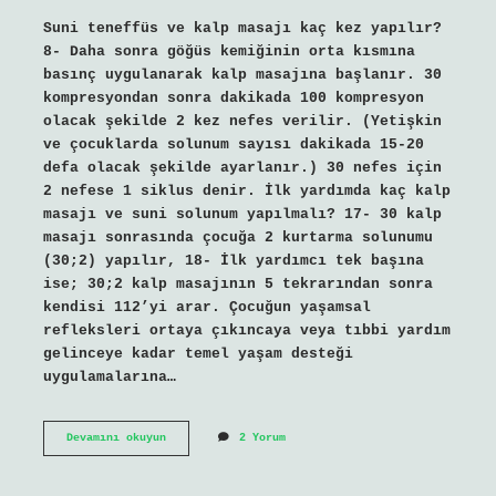
Suni teneffüs ve kalp masajı kaç kez yapılır?
8- Daha sonra göğüs kemiğinin orta kısmına
basınç uygulanarak kalp masajına başlanır. 30
kompresyondan sonra dakikada 100 kompresyon
olacak şekilde 2 kez nefes verilir. (Yetişkin
ve çocuklarda solunum sayısı dakikada 15-20
defa olacak şekilde ayarlanır.) 30 nefes için
2 nefese 1 siklus denir. İlk yardımda kaç kalp
masajı ve suni solunum yapılmalı? 17- 30 kalp
masajı sonrasında çocuğa 2 kurtarma solunumu
(30;2) yapılır, 18- İlk yardımcı tek başına
ise; 30;2 kalp masajının 5 tekrarından sonra
kendisi 112’yi arar. Çocuğun yaşamsal
refleksleri ortaya çıkıncaya veya tıbbi yardım
gelinceye kadar temel yaşam desteği
uygulamalarına…
Suni
Devamını okuyun
2 Yorum
Solunum
Ve
Kalp