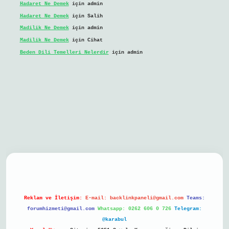
Hadaret Ne Demek
için
admin
Hadaret Ne Demek
için
Salih
Madilik Ne Demek
için
admin
Madilik Ne Demek
için
Cihat
Beden Dili Temelleri Nelerdir
için
admin
bil giriş
Reklam ve İletişim:
E-mail:
backlinkpaneli@gmail.com
Teams:
forumhizmeti@gmail.com
Whatsapp: 0262 606 0 726
Telegram:
@karabul