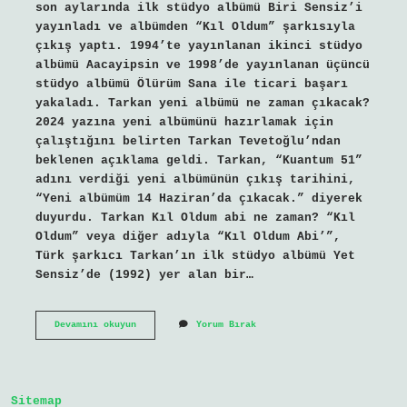
son aylarında ilk stüdyo albümü Biri Sensiz’i
yayınladı ve albümden “Kıl Oldum” şarkısıyla
çıkış yaptı. 1994’te yayınlanan ikinci stüdyo
albümü Aacayipsin ve 1998’de yayınlanan üçüncü
stüdyo albümü Ölürüm Sana ile ticari başarı
yakaladı. Tarkan yeni albümü ne zaman çıkacak?
2024 yazına yeni albümünü hazırlamak için
çalıştığını belirten Tarkan Tevetoğlu’ndan
beklenen açıklama geldi. Tarkan, “Kuantum 51”
adını verdiği yeni albümünün çıkış tarihini,
“Yeni albümüm 14 Haziran’da çıkacak.” diyerek
duyurdu. Tarkan Kıl Oldum abi ne zaman? “Kıl
Oldum” veya diğer adıyla “Kıl Oldum Abi’”,
Türk şarkıcı Tarkan’ın ilk stüdyo albümü Yet
Sensiz’de (1992) yer alan bir…
Kıl
Devamını okuyun
Yorum Bırak
Oldum
Abi
Ne
Zaman
Çıktı
Sitemap