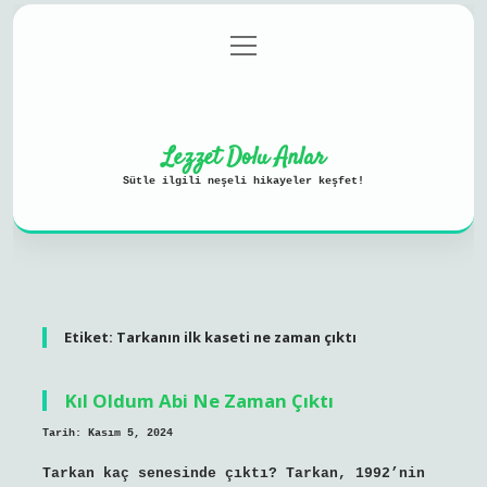
menüyü
Anasayfa
Gizlilik Politikası
aç
Yasal Uyarı
Hakkımızda
Lezzet Dolu Anlar
Sütle ilgili neşeli hikayeler keşfet!
Etiket:
Tarkanın ilk kaseti ne zaman çıktı
Kıl Oldum Abi Ne Zaman Çıktı
Tarih: Kasım 5, 2024
Tarkan kaç senesinde çıktı? Tarkan, 1992’nin