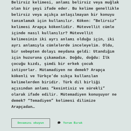
Belirsiz kelimesi, anlamı belirsiz veya muğlak
olan bir şeyi ifade eder. Bu kelime genellikle
belirsiz veya açıkça anlaşılmayan bir konuyu
tanımlamak için kullanılır. Köken: “Belirsiz”
kelimesi Arapça kökenlidir. Mütevellit cümle
içinde nasıl kullanılır? Mütevellit
kelimesinin iki ayrı anlamı olduğu için, iki
ayrı anlamıyla cümlelerde inceleyelim. Oldu,
bir sebepten dolayı meydana geldi: Utandığım
için huzuruna çıkamadım. Doğdu, doğdu: İlk
çocuğu kızdı, şimdi bir erkek çocuk
istiyorlar. Mütamadiyen ne demek? Arapça
kökenli ve Türkçe’de sıkça kullanılan
kelimelerden biridir. Türk dil birliği
açısından anlamı “kesintisiz ve sürekli”
olarak ifade edilir. Mütemadiyen konuşuyor ne
demek? “Temadiyen” kelimesi dilimize
Arapçadan…
Mütemadiyen
Devamını okuyun
Yorum Bırak
Nasıl
Kullanılır