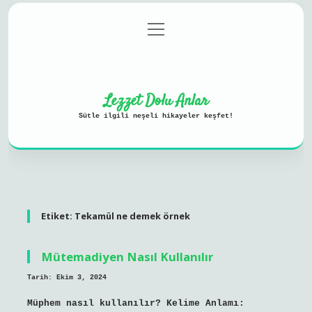
menüyü
Anasayfa
Gizlilik Politikası
aç
Yasal Uyarı
Hakkımızda
Lezzet Dolu Anlar
Sütle ilgili neşeli hikayeler keşfet!
Etiket:
Tekamül ne demek örnek
Mütemadiyen Nasıl Kullanılır
Tarih: Ekim 3, 2024
Müphem nasıl kullanılır? Kelime Anlamı: