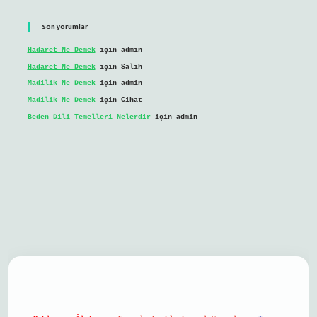
Son yorumlar
Hadaret Ne Demek
için
admin
Hadaret Ne Demek
için
Salih
Madilik Ne Demek
için
admin
Madilik Ne Demek
için
Cihat
Beden Dili Temelleri Nelerdir
için
admin
bil giriş