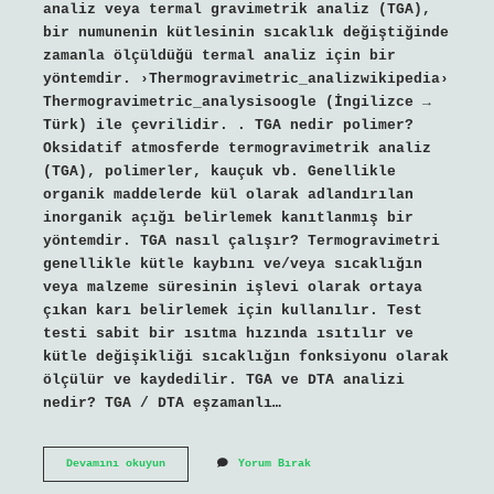
analiz veya termal gravimetrik analiz (TGA),
bir numunenin kütlesinin sıcaklık değiştiğinde
zamanla ölçüldüğü termal analiz için bir
yöntemdir. ›Thermogravimetric_analizwikipedia›
Thermogravimetric_analysisoogle (İngilizce →
Türk) ile çevrilidir. . TGA nedir polimer?
Oksidatif atmosferde termogravimetrik analiz
(TGA), polimerler, kauçuk vb. Genellikle
organik maddelerde kül olarak adlandırılan
inorganik açığı belirlemek kanıtlanmış bir
yöntemdir. TGA nasıl çalışır? Termogravimetri
genellikle kütle kaybını ve/veya sıcaklığın
veya malzeme süresinin işlevi olarak ortaya
çıkan karı belirlemek için kullanılır. Test
testi sabit bir ısıtma hızında ısıtılır ve
kütle değişikliği sıcaklığın fonksiyonu olarak
ölçülür ve kaydedilir. TGA ve DTA analizi
nedir? TGA / DTA eşzamanlı…
Tga
Devamını okuyun
Yorum Bırak
Nedir
Malzeme