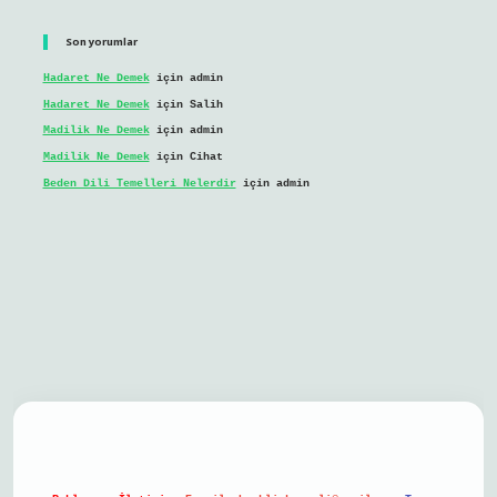
Son yorumlar
Hadaret Ne Demek
için
admin
Hadaret Ne Demek
için
Salih
Madilik Ne Demek
için
admin
Madilik Ne Demek
için
Cihat
Beden Dili Temelleri Nelerdir
için
admin
bil giriş