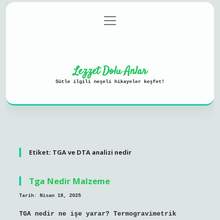
menüyü
Anasayfa
Gizlilik Politikası
aç
Yasal Uyarı
Hakkımızda
Lezzet Dolu Anlar
Sütle ilgili neşeli hikayeler keşfet!
Etiket:
TGA ve DTA analizi nedir
Tga Nedir Malzeme
Tarih: Nisan 18, 2025
TGA nedir ne işe yarar? Termogravimetrik