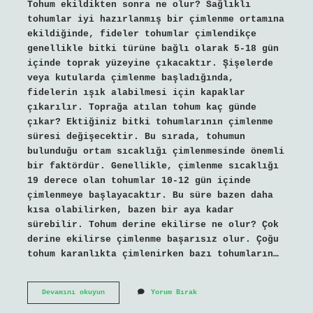
Tohum ekildikten sonra ne olur? Sağlıklı
tohumlar iyi hazırlanmış bir çimlenme ortamına
ekildiğinde, fideler tohumlar çimlendikçe
genellikle bitki türüne bağlı olarak 5-18 gün
içinde toprak yüzeyine çıkacaktır. Şişelerde
veya kutularda çimlenme başladığında,
fidelerin ışık alabilmesi için kapaklar
çıkarılır. Toprağa atılan tohum kaç günde
çıkar? Ektiğiniz bitki tohumlarının çimlenme
süresi değişecektir. Bu sırada, tohumun
bulunduğu ortam sıcaklığı çimlenmesinde önemli
bir faktördür. Genellikle, çimlenme sıcaklığı
19 derece olan tohumlar 10-12 gün içinde
çimlenmeye başlayacaktır. Bu süre bazen daha
kısa olabilirken, bazen bir aya kadar
sürebilir. Tohum derine ekilirse ne olur? Çok
derine ekilirse çimlenme başarısız olur. Çoğu
tohum karanlıkta çimlenirken bazı tohumların…
Tohumu
Devamını okuyun
Yorum Bırak
Toprağa
Yerlestirdikten