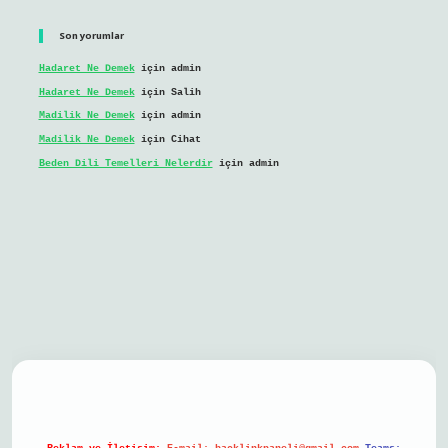
Son yorumlar
Hadaret Ne Demek
için
admin
Hadaret Ne Demek
için
Salih
Madilik Ne Demek
için
admin
Madilik Ne Demek
için
Cihat
Beden Dili Temelleri Nelerdir
için
admin
bil giriş