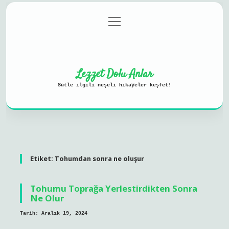
menüyü
Anasayfa
Gizlilik Politikası
aç
Yasal Uyarı
Hakkımızda
Lezzet Dolu Anlar
Sütle ilgili neşeli hikayeler keşfet!
Etiket:
Tohumdan sonra ne oluşur
Tohumu Toprağa Yerlestirdikten Sonra
Ne Olur
Tarih: Aralık 19, 2024