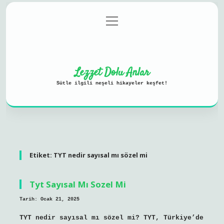
menüyü
Anasayfa
Gizlilik Politikası
aç
Yasal Uyarı
Hakkımızda
Lezzet Dolu Anlar
Sütle ilgili neşeli hikayeler keşfet!
Etiket:
TYT nedir sayısal mı sözel mi
Tyt Sayısal Mı Sozel Mi
Tarih: Ocak 21, 2025
TYT nedir sayısal mı sözel mi? TYT, Türkiye’de