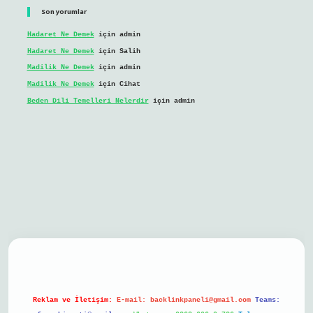
Son yorumlar
Hadaret Ne Demek
için
admin
Hadaret Ne Demek
için
Salih
Madilik Ne Demek
için
admin
Madilik Ne Demek
için
Cihat
Beden Dili Temelleri Nelerdir
için
admin
bil giriş
Reklam ve İletişim:
E-mail:
backlinkpaneli@gmail.com
Teams: