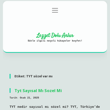
menüyü
Anasayfa
Gizlilik Politikası
aç
Yasal Uyarı
Hakkımızda
Lezzet Dolu Anlar
Sütle ilgili neşeli hikayeler keşfet!
Etiket:
TYT sözel var mı
Tyt Sayısal Mı Sozel Mi
Tarih: Ocak 21, 2025
TYT nedir sayısal mı sözel mi? TYT, Türkiye’de