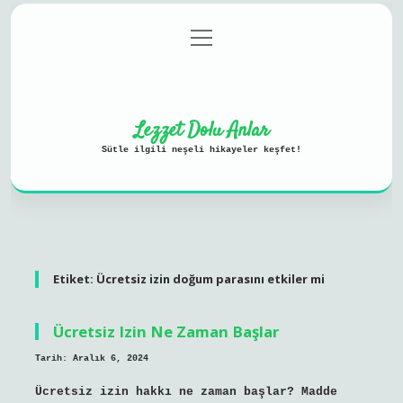
menüyü
Anasayfa
Gizlilik Politikası
aç
Yasal Uyarı
Hakkımızda
Lezzet Dolu Anlar
Sütle ilgili neşeli hikayeler keşfet!
Etiket:
Ücretsiz izin doğum parasını etkiler mi
Ücretsiz Izin Ne Zaman Başlar
Tarih: Aralık 6, 2024
Ücretsiz izin hakkı ne zaman başlar? Madde