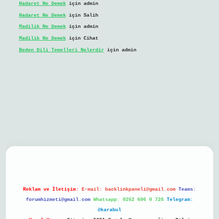
Hadaret Ne Demek
için
admin
Hadaret Ne Demek
için
Salih
Madilik Ne Demek
için
admin
Madilik Ne Demek
için
Cihat
Beden Dili Temelleri Nelerdir
için
admin
bil giriş
Reklam ve İletişim:
E-mail:
backlinkpaneli@gmail.com
Teams:
forumhizmeti@gmail.com
Whatsapp: 0262 606 0 726
Telegram:
@karabul