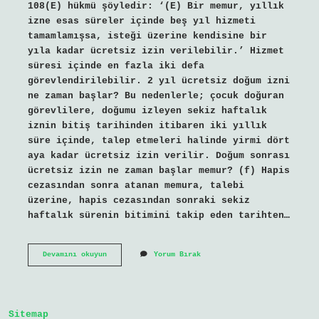
108(E) hükmü şöyledir: ‘(E) Bir memur, yıllık
izne esas süreler içinde beş yıl hizmeti
tamamlamışsa, isteği üzerine kendisine bir
yıla kadar ücretsiz izin verilebilir.’ Hizmet
süresi içinde en fazla iki defa
görevlendirilebilir. 2 yıl ücretsiz doğum izni
ne zaman başlar? Bu nedenlerle; çocuk doğuran
görevlilere, doğumu izleyen sekiz haftalık
iznin bitiş tarihinden itibaren iki yıllık
süre içinde, talep etmeleri halinde yirmi dört
aya kadar ücretsiz izin verilir. Doğum sonrası
ücretsiz izin ne zaman başlar memur? (f) Hapis
cezasından sonra atanan memura, talebi
üzerine, hapis cezasından sonraki sekiz
haftalık sürenin bitimini takip eden tarihten…
Ücretsiz
Devamını okuyun
Yorum Bırak
Izin
Ne
Zaman
Başlar
Sitemap