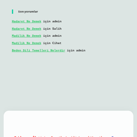
Son yorumlar
Hadaret Ne Demek
için
admin
Hadaret Ne Demek
için
Salih
Madilik Ne Demek
için
admin
Madilik Ne Demek
için
Cihat
Beden Dili Temelleri Nelerdir
için
admin
il giriş