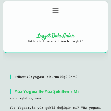
menüyü
Anasayfa
Gizlilik Politikası
aç
Yasal Uyarı
Hakkımızda
Lezzet Dolu Anlar
Sütle ilgili neşeli hikayeler keşfet!
Etiket:
Yüz yogası ile burun küçülür mü
Yüz Yogası Ile Yüz Şekillenir Mi
Tarih: Eylül 11, 2024
Yüz Yogasıyla yüz şekli değişir mi? Yüz yogası