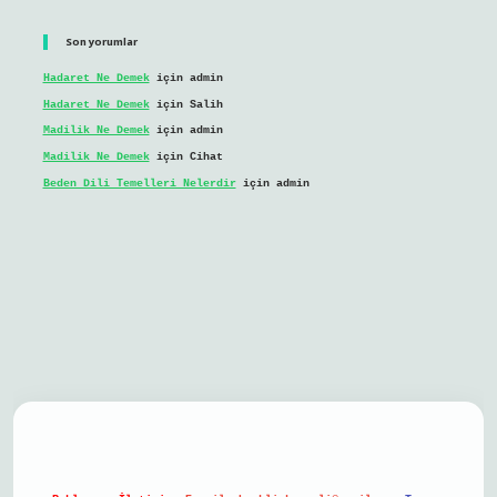
Son yorumlar
Hadaret Ne Demek
için
admin
Hadaret Ne Demek
için
Salih
Madilik Ne Demek
için
admin
Madilik Ne Demek
için
Cihat
Beden Dili Temelleri Nelerdir
için
admin
il giriş