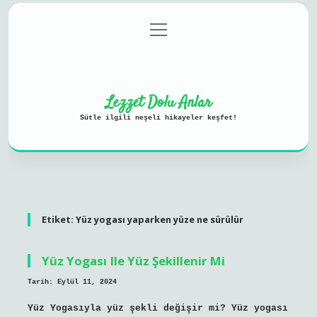
menüyü
Anasayfa
Gizlilik Politikası
aç
Yasal Uyarı
Hakkımızda
Lezzet Dolu Anlar
Sütle ilgili neşeli hikayeler keşfet!
Etiket:
Yüz yogası yaparken yüze ne sürülür
Yüz Yogası Ile Yüz Şekillenir Mi
Tarih: Eylül 11, 2024
Yüz Yogasıyla yüz şekli değişir mi? Yüz yogası