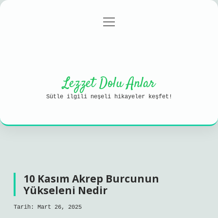
menüyü
Anasayfa
Gizlilik Politikası
aç
Yasal Uyarı
Hakkımızda
Lezzet Dolu Anlar
Sütle ilgili neşeli hikayeler keşfet!
10 Kasım Akrep Burcunun
Yükseleni Nedir
Tarih: Mart 26, 2025