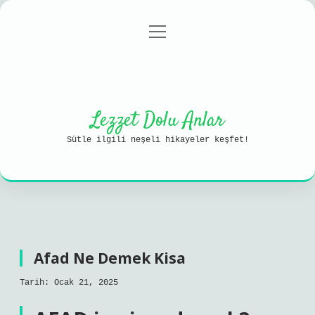
menüyü
Anasayfa
Gizlilik Politikası
aç
Yasal Uyarı
Hakkımızda
Lezzet Dolu Anlar
Sütle ilgili neşeli hikayeler keşfet!
Afad Ne Demek Kisa
Tarih: Ocak 21, 2025