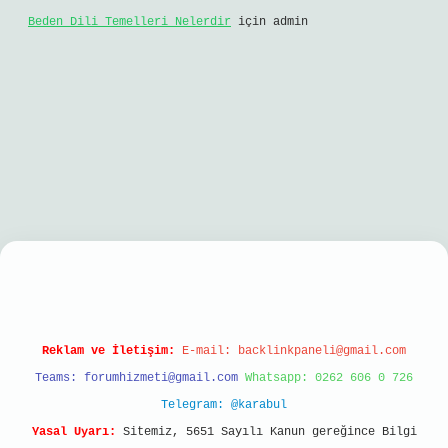
Beden Dili Temelleri Nelerdir
için
admin
bil giriş
Reklam ve İletişim:
E-mail:
backlinkpaneli@gmail.com
Teams:
forumhizmeti@gmail.com
Whatsapp: 0262 606 0 726
Telegram: @karabul
Yasal Uyarı:
Sitemiz, 5651 Sayılı Kanun gereğince Bilgi