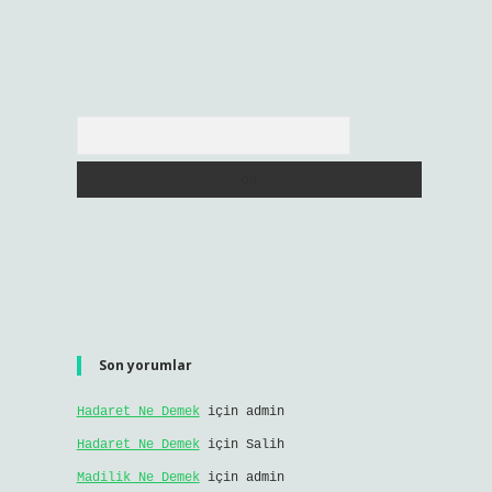
Arama
Son yorumlar
Hadaret Ne Demek
için
admin
Hadaret Ne Demek
için
Salih
Madilik Ne Demek
için
admin