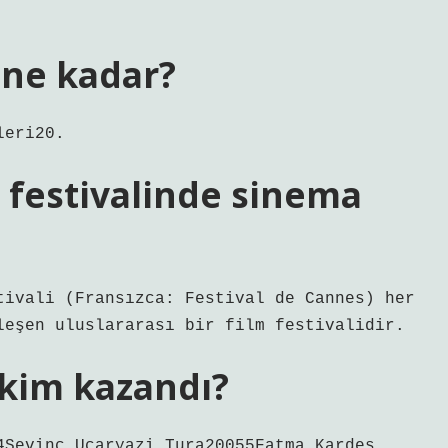
 ne kadar?
leri20.
m festivalinde sinema
tivali (Fransızca: Festival de Cannes) her
leşen uluslararası bir film festivalidir.
ı kim kazandı?
4Sevinç Uçaryazi Tura20055Fatma Kardeş