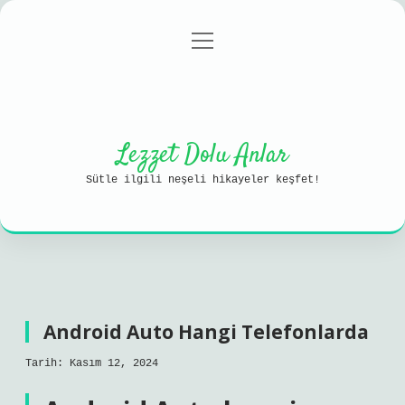
menüyü
Anasayfa
Gizlilik Politikası
aç
Yasal Uyarı
Hakkımızda
Lezzet Dolu Anlar
Sütle ilgili neşeli hikayeler keşfet!
Android Auto Hangi Telefonlarda
Tarih: Kasım 12, 2024