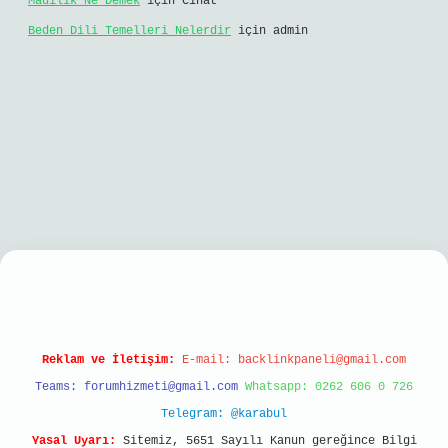
Madilik Ne Demek
için
Cihat
Beden Dili Temelleri Nelerdir
için
admin
 giriş
Reklam ve İletişim:
E-mail:
backlinkpaneli@gmail.com
Teams:
forumhizmeti@gmail.com
Whatsapp: 0262 606 0 726
Telegram: @karabul
Yasal Uyarı:
Sitemiz, 5651 Sayılı Kanun gereğince Bilgi