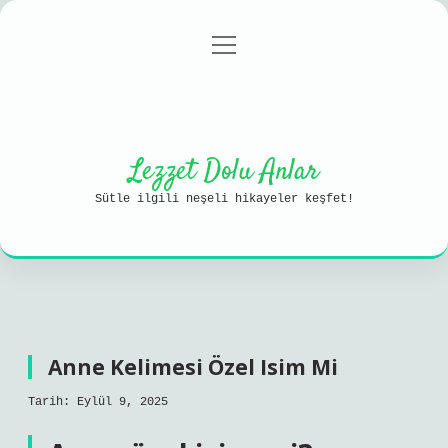
menüyü
Anasayfa
Gizlilik Politikası
aç
Yasal Uyarı
Hakkımızda
Lezzet Dolu Anlar
Sütle ilgili neşeli hikayeler keşfet!
Anne Kelimesi Özel Isim Mi
Tarih: Eylül 9, 2025