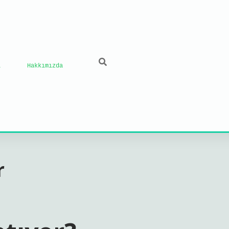
ı
Hakkımızda
r