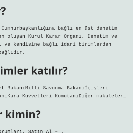
r?
 Cumhurbaşkanlığına bağlı en üst denetim
en oluşan Kurul Karar Organı, Denetim ve
i ve kendisine bağlı idari birimlerden
bağlıdır.
mler katılır?
et BakanıMilli Savunma Bakanıİçişleri
anıKara Kuvvetleri KomutanıDiğer makaleler…
r kimin?
orumları, Satın Al – .