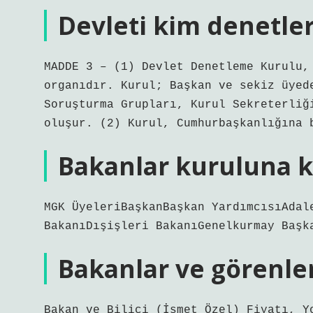
Devleti kim denetle
MADDE 3 – (1) Devlet Denetleme Kurulu,
organıdır. Kurul; Başkan ve sekiz üyed
Soruşturma Grupları, Kurul Sekreterliğ
oluşur. (2) Kurul, Cumhurbaşkanlığına 
Bakanlar kuruluna ki
MGK ÜyeleriBaşkanBaşkan YardımcısıAdal
BakanıDışişleri BakanıGenelkurmay Başk
Bakanlar ve görenle
Bakan ve Bilici (İsmet Özel) Fiyatı, Y