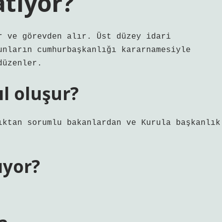
atıyor?
r ve görevden alır. Üst düzey idari
unların cumhurbaşkanlığı kararnamesiyle
düzenler.
l oluşur?
ıktan sorumlu bakanlardan ve Kurula başkanlık
ıyor?