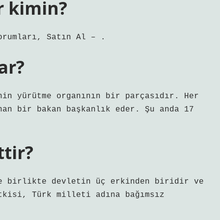
r kimin?
orumları, Satın Al – .
ar?
nin yürütme organının bir parçasıdır. Her
nan bir bakan başkanlık eder. Şu anda 17
ttir?
e birlikte devletin üç erkinden biridir ve
tkisi, Türk milleti adına bağımsız