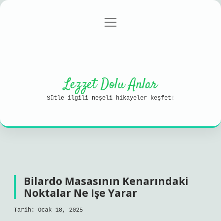
menüyü
Anasayfa
Gizlilik Politikası
aç
Yasal Uyarı
Hakkımızda
Lezzet Dolu Anlar
Sütle ilgili neşeli hikayeler keşfet!
Bilardo Masasının Kenarındaki
Noktalar Ne Işe Yarar
Tarih: Ocak 18, 2025