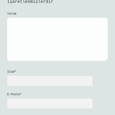
işaretlenmişlerdir
Yorum
İsim*
E-Posta*