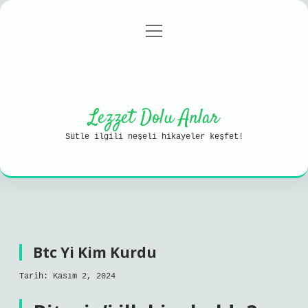
menüyü
Anasayfa
Gizlilik Politikası
aç
Yasal Uyarı
Hakkımızda
Lezzet Dolu Anlar
Sütle ilgili neşeli hikayeler keşfet!
Btc Yi Kim Kurdu
Tarih: Kasım 2, 2024