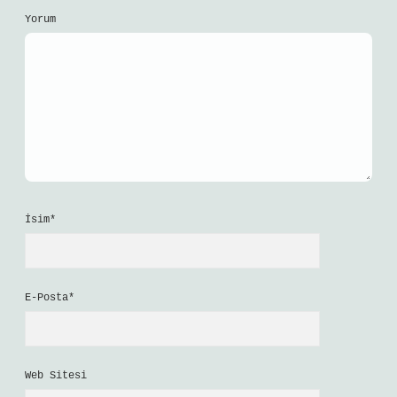
Yorum
İsim*
E-Posta*
Web Sitesi