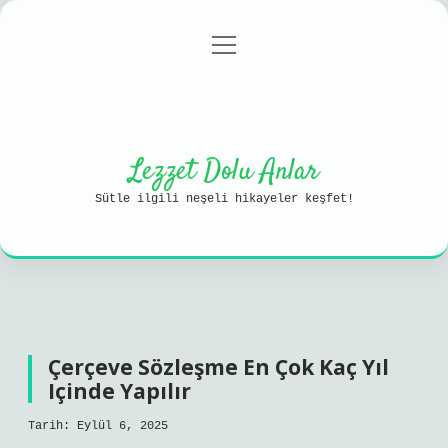
menüyü
Anasayfa
Gizlilik Politikası
aç
Yasal Uyarı
Hakkımızda
Lezzet Dolu Anlar
Sütle ilgili neşeli hikayeler keşfet!
Çerçeve Sözleşme En Çok Kaç Yıl
Içinde Yapılır
Tarih: Eylül 6, 2025