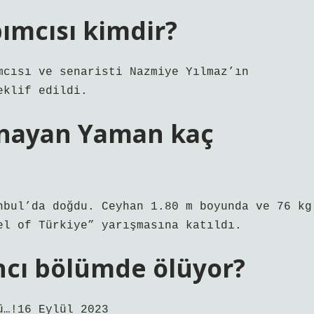
ımcısı kimdir?
mcısı ve senaristi Nazmiye Yılmaz’ın
eklif edildi.
ynayan Yaman kaç
nbul’da doğdu. Ceyhan 1.80 m boyunda ve 76 kg
el of Türkiye” yarışmasına katıldı.
cı bölümde ölüyor?
ü…!16 Eylül 2023