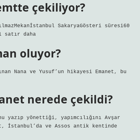
emtte çekiliyor?
ılmazMekanİstanbul SakaryaGösteri süresi60
1 satır daha
man oluyor?
ınan Nana ve Yusuf’un hikayesi Emanet, bu
net nerede çekildi?
nu yazıp yönettiği, yapımcılığını Avşar
t, İstanbul’da ve Assos antik kentinde