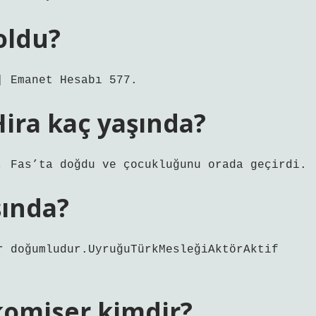
oldu?
| Emanet Hesabı 577.
ira kaç yaşında?
, Fas’ta doğdu ve çocukluğunu orada geçirdi.
şında?
r doğumludur.UyruğuTürkMesleğiAktörAktif
komiser kimdir?