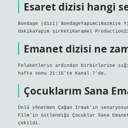
Esaret dizisi hangi s
Bondage (dizi) BondageYapımcıNazmiye Y
dakikaYapım şirketiKaramel Production2
Emanet dizisi ne za
Felaketlerin ardından birbirlerine sığ
hafta sonu 21:15’te Kanal 7’de…
Çocuklarım Sana Ema
Ünlü yönetmen Çağan Irmak’ın senaryosu
Film’in üstlendiği Çocuklar Sana Emane
çekildi.