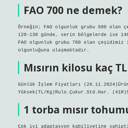
FAO 700 ne demek?
Örneğin; FAO olgunluk grubu 500 olan ç
120-130 günde, serin bölgelerde ise 14
FAO olgunluk grubu 700 olan çeşidimiz 
olgunluğuna ulaşmaktadır.
Mısırın kilosu kaç TL
Günlük İşlem Fiyatları (28.11.2024)Ürü
Yüksek(TL/Kg)Rulo.Çukur.Std.Har. (41R)
1 torba mısır tohum
Çok iyi adaptasyon kabiliyetine sahipt