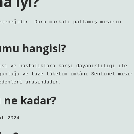
a iyi?
eçeneğidir. Duru markalı patlamış mısırın
humu hangisi?
ısı ve hastalıklara karşı dayanıklılığı ile
gunluğu ve taze tüketim imkânı Sentinel mısır
edenleri arasındadır.
su ne kadar?
at 2024