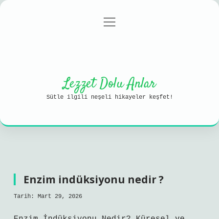
menüyü
Anasayfa
Gizlilik Politikası
aç
Yasal Uyarı
Hakkımızda
Lezzet Dolu Anlar
Sütle ilgili neşeli hikayeler keşfet!
Enzim indüksiyonu nedir ?
Tarih: Mart 29, 2026