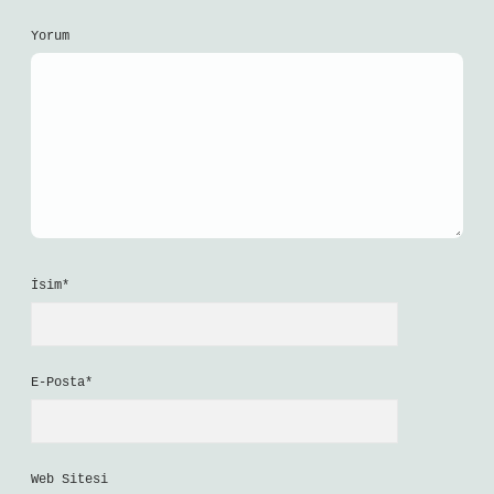
Yorum
İsim*
E-Posta*
Web Sitesi