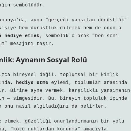
ağın sembolüdür.
aponya’da, ayna “gerçeği yansıtan dürüstlük”
kişiye hem dürüstlük dilemek hem de onunla
a hediye etmek
, sembolik olarak “ben seni
ım” mesajını taşır.
mlik: Aynanın Sosyal Rolü
ızca bireysel değil, toplumsal bir kimlik
ğında,
hediye etme
eylemi, toplumlar arasında
ir. Birine ayna vermek, karşılıklı yansımanın
in — simgesidir. Bu, bireyin topluluk içinde
n onu nasıl algıladığını da belirler.
e etmek, güzelliği onurlandırmanın bir yolu
na, “kötü ruhlardan korunma” amacıyla