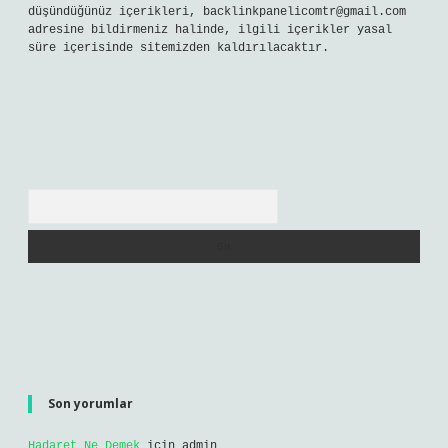
düşündüğünüz içerikleri,
backlinkpanelicomtr@gmail.com
adresine bildirmeniz halinde, ilgili içerikler yasal
süre içerisinde sitemizden kaldırılacaktır.
Arama
Son yorumlar
Hadaret Ne Demek
için
admin