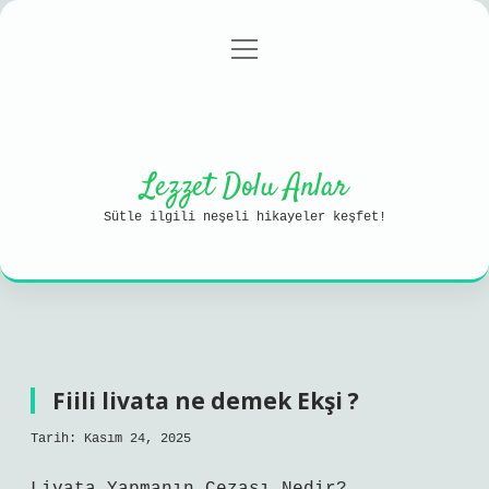
menüyü
Anasayfa
Gizlilik Politikası
aç
Yasal Uyarı
Hakkımızda
Lezzet Dolu Anlar
Sütle ilgili neşeli hikayeler keşfet!
Fiili livata ne demek Ekşi ?
Tarih: Kasım 24, 2025