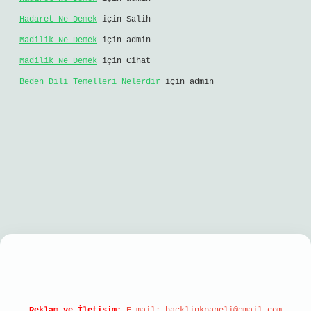
Hadaret Ne Demek
için
Salih
Madilik Ne Demek
için
admin
Madilik Ne Demek
için
Cihat
Beden Dili Temelleri Nelerdir
için
admin
obil giriş
Reklam ve İletişim:
E-mail:
backlinkpaneli@gmail.com