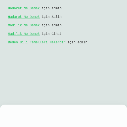
Hadaret Ne Demek
için
admin
Hadaret Ne Demek
için
Salih
Madilik Ne Demek
için
admin
Madilik Ne Demek
için
Cihat
Beden Dili Temelleri Nelerdir
için
admin
obil giriş