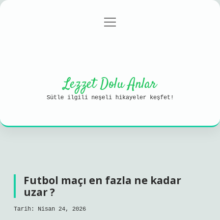
menüyü
Anasayfa
Gizlilik Politikası
aç
Yasal Uyarı
Hakkımızda
Lezzet Dolu Anlar
Sütle ilgili neşeli hikayeler keşfet!
Futbol maçı en fazla ne kadar
uzar ?
Tarih: Nisan 24, 2026