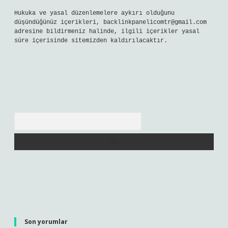
Hukuka ve yasal düzenlemelere aykırı olduğunu
düşündüğünüz içerikleri,
backlinkpanelicomtr@gmail.com
adresine bildirmeniz halinde, ilgili içerikler yasal
süre içerisinde sitemizden kaldırılacaktır.
Arama
Son yorumlar