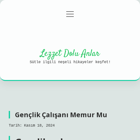
menüyü
Anasayfa
Gizlilik Politikası
aç
Yasal Uyarı
Hakkımızda
Lezzet Dolu Anlar
Sütle ilgili neşeli hikayeler keşfet!
Gençlik Çalışanı Memur Mu
Tarih: Kasım 18, 2024