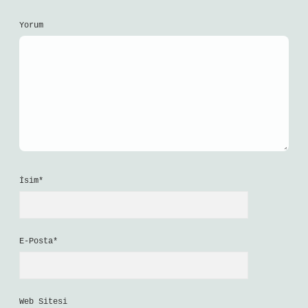
Yorum
İsim*
E-Posta*
Web Sitesi