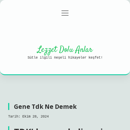
menüyü
Anasayfa
Gizlilik Politikası
aç
Yasal Uyarı
Hakkımızda
Lezzet Dolu Anlar
Sütle ilgili neşeli hikayeler keşfet!
Gene Tdk Ne Demek
Tarih: Ekim 28, 2024