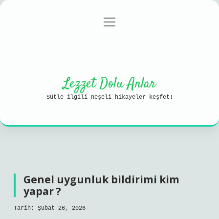
menüyü
Anasayfa
Gizlilik Politikası
aç
Yasal Uyarı
Hakkımızda
Lezzet Dolu Anlar
Sütle ilgili neşeli hikayeler keşfet!
Genel uygunluk bildirimi kim
yapar ?
Tarih: Şubat 26, 2026