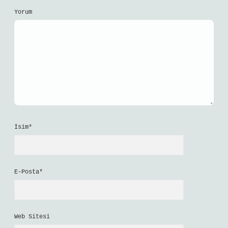
Yorum
İsim*
E-Posta*
Web Sitesi