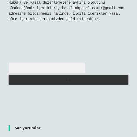
Hukuka ve yasal düzenlemelere aykırı olduğunu
düşündüğünüz içerikleri,
backlinkpanelicomtr@gmail.com
adresine bildirmeniz halinde, ilgili içerikler yasal
süre içerisinde sitemizden kaldırılacaktır.
Arama
Son yorumlar