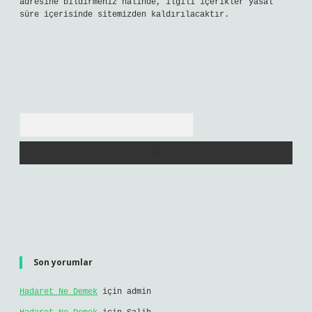
adresine bildirmeniz halinde, ilgili içerikler yasal
süre içerisinde sitemizden kaldırılacaktır.
Arama
Son yorumlar
Hadaret Ne Demek
için
admin