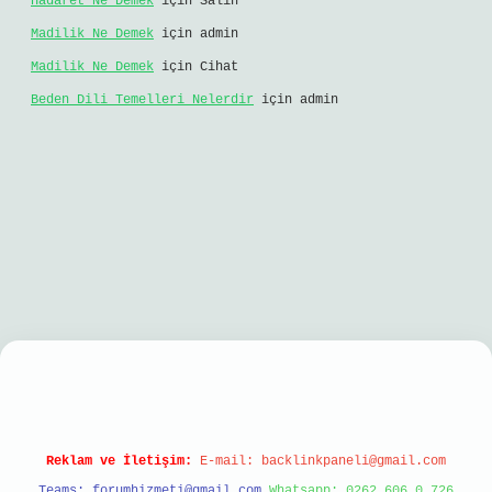
Hadaret Ne Demek
için
Salih
Madilik Ne Demek
için
admin
Madilik Ne Demek
için
Cihat
Beden Dili Temelleri Nelerdir
için
admin
riş
Reklam ve İletişim:
E-mail:
backlinkpaneli@gmail.com
Teams:
forumhizmeti@gmail.com
Whatsapp: 0262 606 0 726