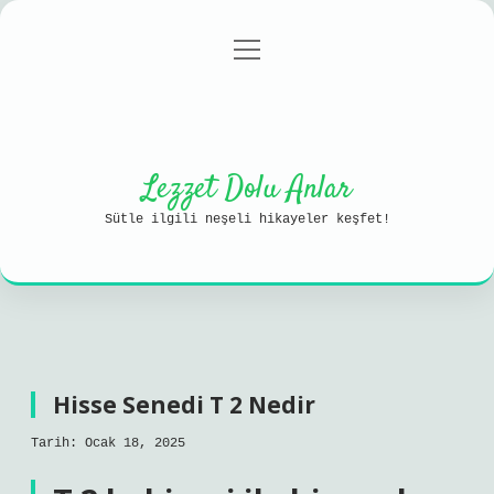
menüyü
Anasayfa
Gizlilik Politikası
aç
Yasal Uyarı
Hakkımızda
Lezzet Dolu Anlar
Sütle ilgili neşeli hikayeler keşfet!
Hisse Senedi T 2 Nedir
Tarih: Ocak 18, 2025