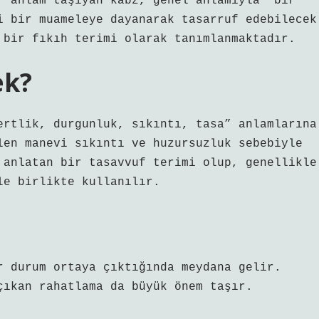
r anlam taşıyan kabz, genel anlamıyla “bir
i bir muameleye dayanarak tasarruf edebilecek
 bir fıkıh terimi olarak tanımlanmaktadır.
ek?
ertlik, durgunluk, sıkıntı, tasa” anlamlarına
len manevi sıkıntı ve huzursuzluk sebebiyle
 anlatan bir tasavvuf terimi olup, genellikle
le birlikte kullanılır.
?
r durum ortaya çıktığında meydana gelir.
çıkan rahatlama da büyük önem taşır.