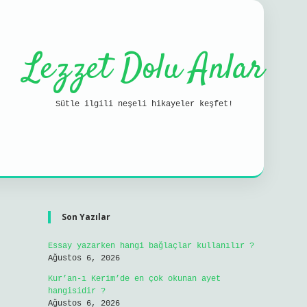
Lezzet Dolu Anlar
Sütle ilgili neşeli hikayeler keşfet!
Sidebar
ilbet mo
Son Yazılar
Essay yazarken hangi bağlaçlar kullanılır ?
Ağustos 6, 2026
Kur’an-ı Kerim’de en çok okunan ayet
hangisidir ?
Ağustos 6, 2026