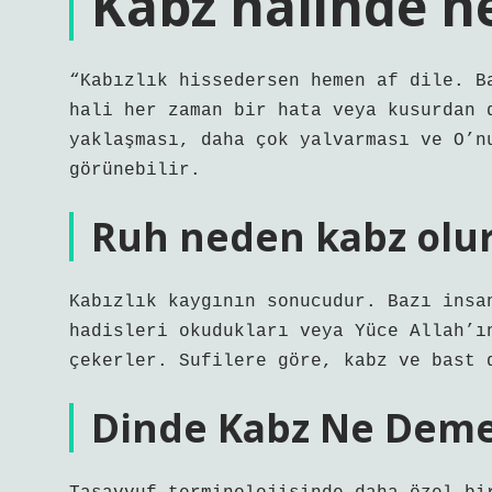
Kabz halinde n
“Kabızlık hissedersen hemen af ​​dile. 
hali her zaman bir hata veya kusurdan 
yaklaşması, daha çok yalvarması ve O’n
görünebilir.
Ruh neden kabz olu
Kabızlık kaygının sonucudur. Bazı insa
hadisleri okudukları veya Yüce Allah’ı
çekerler. Sufilere göre, kabz ve bast 
Dinde Kabz Ne Dem