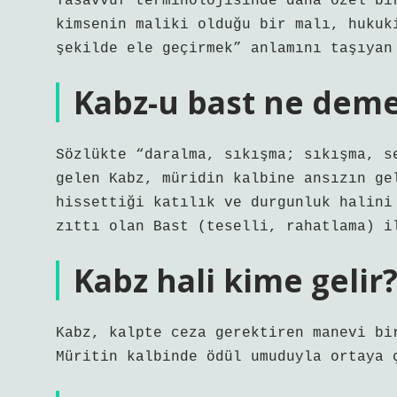
Tasavvuf terminolojisinde daha özel bi
kimsenin maliki olduğu bir malı, hukuk
şekilde ele geçirmek” anlamını taşıyan
Kabz-u bast ne dem
Sözlükte “daralma, sıkışma; sıkışma, s
gelen Kabz, müridin kalbine ansızın ge
hissettiği katılık ve durgunluk halini
zıttı olan Bast (teselli, rahatlama) i
Kabz hali kime gelir
Kabz, kalpte ceza gerektiren manevi bi
Müritin kalbinde ödül umuduyla ortaya 