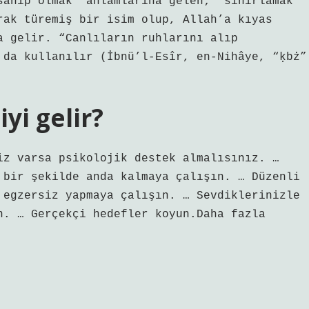
sahip olmak” anlamlarına gelen; “sınırlamak”
rak türemiş bir isim olup, Allah’a kıyas
a gelir. “Canlıların ruhlarını alıp
 da kullanılır (İbnü’l-Esîr, en-Nihâye, “ḳbż”
yi gelir?
iz varsa psikolojik destek almalısınız. …
 bir şekilde anda kalmaya çalışın. … Düzenli
 egzersiz yapmaya çalışın. … Sevdiklerinizle
n. … Gerçekçi hedefler koyun.Daha fazla