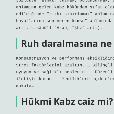
Sözlükte “almak, tutmak, bulundurmak, 
anlamına gelen kabz kökünden sıfat ola
edildiğinde “rızkı sınırlamak” anlamın
hayatlarına son veren kimse” anlamında
art.; Lisânü’l-ʿArab, “ḳbż” art.).
Ruh daralmasına ne i
Konsantrasyon ve performans eksikliğin
Stres faktörlerini azaltın. … Bilinçli
uyuyun ve sağlıklı beslenin. … Düzenli
iletişim kurun. … Yeniliklere açık olu
makale…
Hükmi Kabz caiz mi?