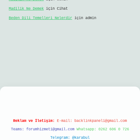
Madilik Ne Demek
için
Cihat
Beden Dili Temelleri Nelerdir
için
admin
 mobil giriş
Reklam ve İletişim:
E-mail:
backlinkpaneli@gmail.com
Teams:
forumhizmeti@gmail.com
Whatsapp: 0262 606 0 726
Telegram: @karabul