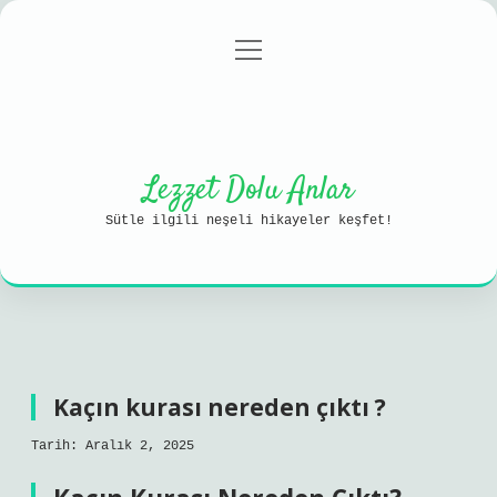
menüyü
Anasayfa
Gizlilik Politikası
aç
Yasal Uyarı
Hakkımızda
Lezzet Dolu Anlar
Sütle ilgili neşeli hikayeler keşfet!
Kaçın kurası nereden çıktı ?
Tarih: Aralık 2, 2025