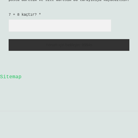
posta adresim ve site adresim bu tarayıcıya kaydedilsin.
7 + 8 kaçtır?
*
Sitemap
Sidebar