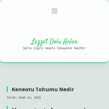
menüyü
Anasayfa
Gizlilik Politikası
aç
Yasal Uyarı
Hakkımızda
Lezzet Dolu Anlar
Sütle ilgili neşeli hikayeler keşfet!
Keneotu Tohumu Nedir
Tarih: Ocak 14, 2025