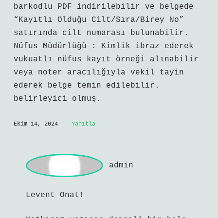
yol mevcuttur: e adresine giriş yaparak
“Nüfus Kayıt Örneği” hizmeti üzerinden
barkodlu PDF indirilebilir ve belgede
“Kayıtlı Olduğu Cilt/Sıra/Birey No”
satırında cilt numarası bulunabilir.
Nüfus Müdürlüğü : Kimlik ibraz ederek
vukuatlı nüfus kayıt örneği alınabilir
veya noter aracılığıyla vekil tayin
ederek belge temin edilebilir.
belirleyici olmuş.
Ekim 14, 2024
Yanıtla
a
dmin