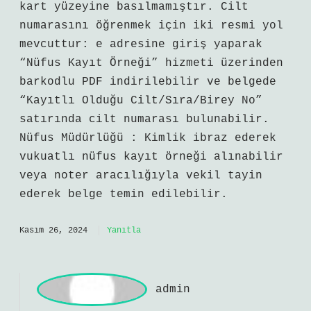
eliz
Kimliğimizde Cilt No Nerede Yazıyor
konusu anlaşılır biçimde aktarılmış,
fakat analiz kısmı daha derin
olabilirdi. Daha önce denk geldiğim bir
durumda şöyle olmuştu: Yeni tip çipli
kimlik kartlarında cilt numarası
bulunmaz . Bu numara, güvenlik amacıyla
kart yüzeyine basılmamıştır. Cilt
numarasını öğrenmek için iki resmi yol
mevcuttur: e adresine giriş yaparak
“Nüfus Kayıt Örneği” hizmeti üzerinden
barkodlu PDF indirilebilir ve belgede
“Kayıtlı Olduğu Cilt/Sıra/Birey No”
satırında cilt numarası bulunabilir.
Nüfus Müdürlüğü : Kimlik ibraz ederek