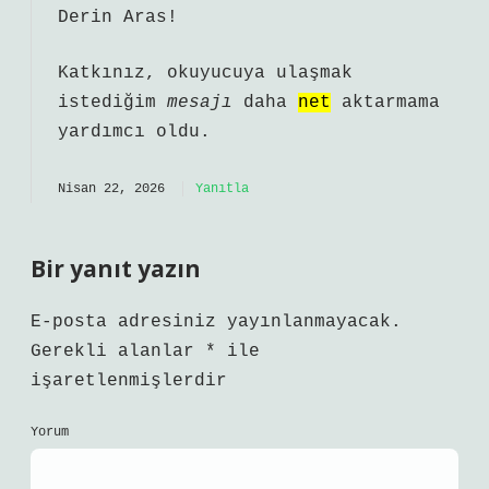
“Kayıtlı Olduğu Cilt/Sıra/Birey No”
satırında cilt numarası bulunabilir.
Nüfus Müdürlüğü : Kimlik ibraz ederek
vukuatlı nüfus kayıt örneği alınabilir
veya noter aracılığıyla vekil tayin
ederek belge temin edilebilir.
Nisan 22, 2026
Yanıtla
a
dmin
Derin Aras!