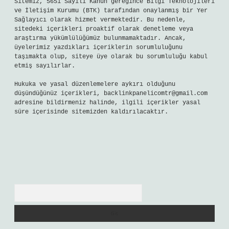
Reklam ve İletişim:
Skype: live:.cid.575569c608265c69
Yasal Uyarı:
Bu internet sitesi, herhangi bir marka,
kurum veya şahıs şirketi ile hiçbir bağlantısı
bulunmamaktadır. Sitede yalnızca kendi hazırladığımız
makaleler paylaşılmaktadır. Burada yer alan içerikler
haber niteliği taşımamakta olup, gerçek kurum ve kişiler
hakkında paylaşım yapılmamaktadır. Gerçek kurum ve
kişiler ile isim benzerlikleri tamamen tesadüfidir.
Sitemizdeki bilgiler taslak halindedir ve tavsiye
niteliği taşımazlar.
Sitemiz, 5651 Sayılı Kanun gereğince Bilgi Teknolojileri
ve İletişim Kurumu (BTK) tarafından onaylanmış bir Yer
Sağlayıcı olarak hizmet vermektedir. Bu nedenle,
sitedeki içerikleri proaktif olarak denetleme veya