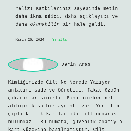
vukuatlı nüfus kayıt örneği alınabilir
veya noter aracılığıyla vekil tayin
ederek belge temin edilebilir.
Kasım 26, 2024
Yanıtla
a
dmin
Yeliz! Katkılarınız sayesinde metin
daha ikna edici
,
daha açıklayıcı
ve
daha
okunabilir
bir hale geldi.
Kasım 26, 2024
Yanıtla