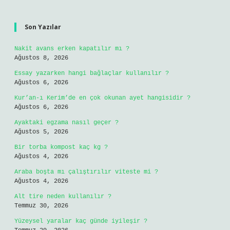
5 + 3 kaçtır?
*
Sitemap
Sidebar
Son Yazılar