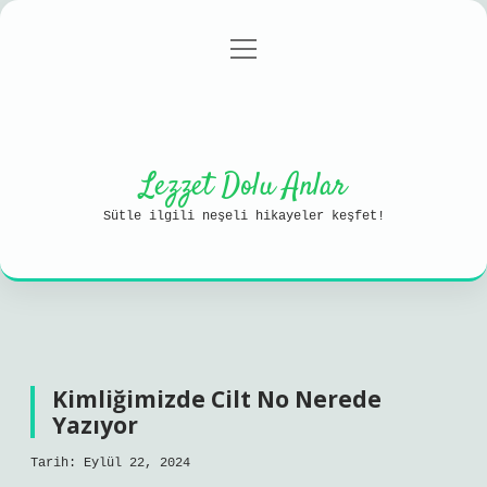
menüyü
Anasayfa
Gizlilik Politikası
aç
Yasal Uyarı
Hakkımızda
Lezzet Dolu Anlar
Sütle ilgili neşeli hikayeler keşfet!
Kimliğimizde Cilt No Nerede
Yazıyor
Tarih: Eylül 22, 2024