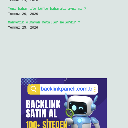
Nakit avans erken kapatılır mı ?
Ağustos 8, 2026
Essay yazarken hangi bağlaçlar kullanılır ?
Ağustos 6, 2026
Kur’an-ı Kerim’de en çok okunan ayet hangisidir ?
Ağustos 6, 2026
Ayaktaki egzama nasıl geçer ?
Ağustos 5, 2026
Bir torba kompost kaç kg ?
Ağustos 4, 2026
Araba boşta mı çalıştırılır viteste mi ?
Ağustos 4, 2026
Alt tire neden kullanılır ?
Temmuz 30, 2026
Yüzeysel yaralar kaç günde iyileşir ?
Temmuz 29, 2026
Yeni bahar ile köfte baharatı aynı mı ?
Temmuz 26, 2026