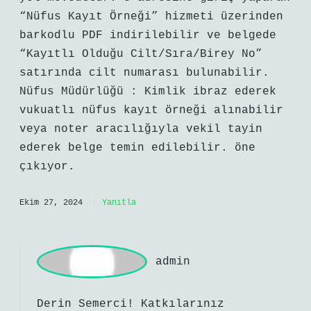
başlayabilirdi. Yazının bu noktasında
Yeni tip çipli kimlik kartlarında cilt
numarası bulunmaz . Bu numara, güvenlik
amacıyla kart yüzeyine basılmamıştır.
Cilt numarasını öğrenmek için iki resmi
yol mevcuttur: e adresine giriş yaparak
“Nüfus Kayıt Örneği” hizmeti üzerinden
barkodlu PDF indirilebilir ve belgede
“Kayıtlı Olduğu Cilt/Sıra/Birey No”
satırında cilt numarası bulunabilir.
Nüfus Müdürlüğü : Kimlik ibraz ederek
vukuatlı nüfus kayıt örneği alınabilir
veya noter aracılığıyla vekil tayin
ederek belge temin edilebilir. öne
çıkıyor.
Ekim 27, 2024
Yanıtla