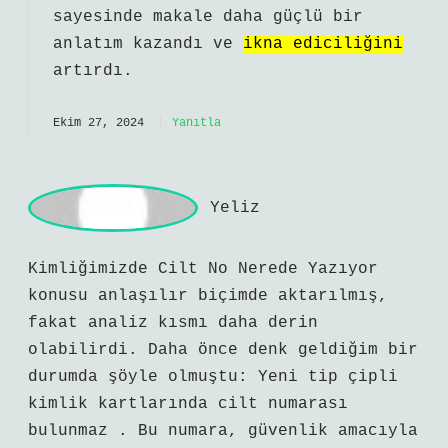
a
dmin
Derin Semerci! Katkılarınız
sayesinde makale daha
güçlü
bir
anlatım kazandı ve
ikna ediciliğini
artırdı.
Ekim 27, 2024
Yanıtla
Y