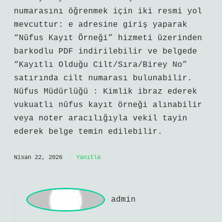
D
erin Aras
Kimliğimizde Cilt No Nerede Yazıyor
anlatımı sade ve öğretici, fakat özgün
çıkarımlar sınırlı. Bunu okurken not
aldığım kısa bir ayrıntı var: Yeni tip
çipli kimlik kartlarında cilt numarası
bulunmaz . Bu numara, güvenlik amacıyla
kart yüzeyine basılmamıştır. Cilt
numarasını öğrenmek için iki resmi yol
mevcuttur: e adresine giriş yaparak
“Nüfus Kayıt Örneği” hizmeti üzerinden
barkodlu PDF indirilebilir ve belgede