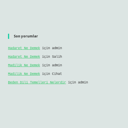
araştırma yükümlülüğümüz bulunmamaktadır. Ancak,
üyelerimiz yazdıkları içeriklerin sorumluluğunu
taşımakta olup, siteye üye olarak bu sorumluluğu kabul
etmiş sayılırlar.
Hukuka ve yasal düzenlemelere aykırı olduğunu
düşündüğünüz içerikleri,
backlinkpanelicomtr@gmail.com
adresine bildirmeniz halinde, ilgili içerikler yasal
süre içerisinde sitemizden kaldırılacaktır.
Arama