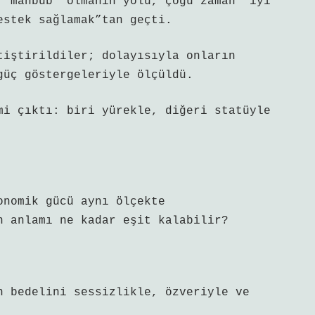
 “mahbub” olmanın yolu, çoğu zaman “iyi
estek sağlamak”tan geçti.
tiştirildiler; dolayısıyla onların
güç göstergeleriyle ölçüldü.
mi çıktı: biri yürekle, diğeri statüyle
onomik gücü aynı ölçekte
n anlamı ne kadar eşit kalabilir?
n bedelini sessizlikle, özveriyle ve