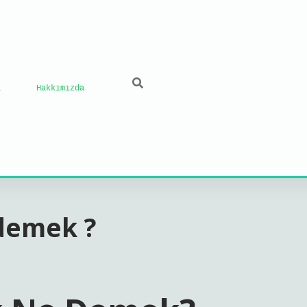
ı
Hakkımızda
demek ?