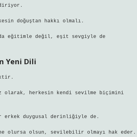
diriyor.
kesin doğuştan hakkı olmalı.
da eğitimle değil, eşit sevgiyle de
n Yeni Dili
ktir.
z olarak, herkesin kendi sevilme biçimini
r erkek duygusal derinliğiyle de.
ne olursa olsun, sevilebilir olmayı hak eder.