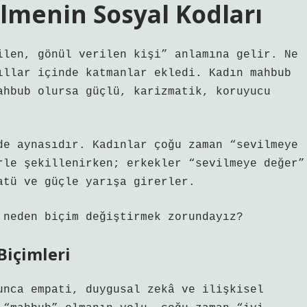
menin Sosyal Kodları
ilen, gönül verilen kişi” anlamına gelir. Ne
ıllar içinde katmanlar ekledi. Kadın mahbub
ahbub olursa güçlü, karizmatik, koruyucu
de aynasıdır. Kadınlar çoğu zaman “sevilmeye
rle şekillenirken; erkekler “sevilmeye değer”
atü ve güçle yarışa girerler.
 neden biçim değiştirmek zorundayız?
Biçimleri
unca empati, duygusal zekâ ve ilişkisel