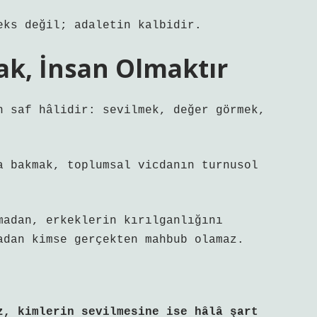
eks değil; adaletin kalbidir.
k, İnsan Olmaktır
n saf hâlidir: sevilmek, değer görmek,
a bakmak, toplumsal vicdanın turnusol
madan, erkeklerin kırılganlığını
adan kimse gerçekten mahbub olamaz.
z, kimlerin sevilmesine ise hâlâ şart