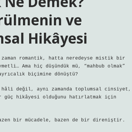
 Ne Demek?
rülmenin ve
msal Hikâyesi
 zaman romantik, hatta neredeyse mistik bir
ymetli… Ama hiç düşündük mü, “mahbub olmak”
ayrıcalık biçimine dönüştü?
 hâli değil, aynı zamanda toplumsal cinsiyet,
r güç hikâyesi olduğunu hatırlatmak için
azen bir mücadele, bazen de bir direniştir.