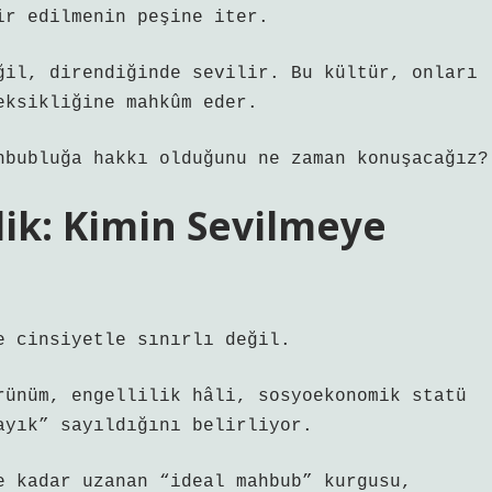
ir edilmenin peşine iter.
ğil, direndiğinde sevilir. Bu kültür, onları
eksikliğine mahkûm eder.
hbubluğa hakkı olduğunu ne zaman konuşacağız?
lik: Kimin Sevilmeye
e cinsiyetle sınırlı değil.
rünüm, engellilik hâli, sosyoekonomik statü
ayık” sayıldığını belirliyor.
e kadar uzanan “ideal mahbub” kurgusu,