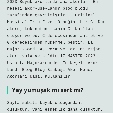
2023 Büyük akorlarda ana akorlar: En
neşeli akor-use-Landr blog blogu
tarafından çevrilmiştir. · Orijinal
Massical Trio Five. Örneğin, bir C -Dur
akoru, kök notuna sahip C -Not’tan
oluşur ve bu, C derecesinden ana et ve
G derecesinden mükemmel beştir. La
Major -Kord LA, Per# ve Çar. Mi Major
akor, sol# ve si’dir.17 MASTER 2023
Üstatta Majorakcorde: En Neşeli Akor-
Landr-Blog-Blog Binbaşı Akor Money
Akorları Nasıl Kullanılır
Yay yumuşak mı sert mi?
Sayfa sabiti büyük olduğundan,
düşüktür, yani esneklik daha düşüktür.