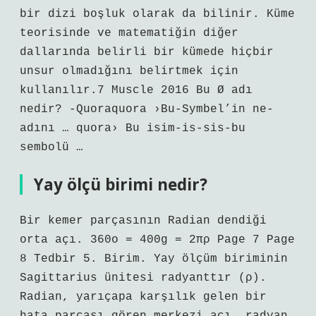
bir dizi boşluk olarak da bilinir. Küme
teorisinde ve matematiğin diğer
dallarında belirli bir kümede hiçbir
unsur olmadığını belirtmek için
kullanılır.7 ​​Muscle 2016 Bu Ø adı
nedir? -Quoraquora ›Bu-Symbel’in ne-
adını … quora› Bu isim-is-sis-bu
sembolü …
Yay ölçü birimi nedir?
Bir kemer parçasının Radian dendiği
orta açı. 360o = 400g = 2πρ Page 7 Page
8 Tedbir 5. Birim. Yay ölçüm biriminin
Sagittarius ünitesi radyanttır (ρ).
Radian, yarıçapa karşılık gelen bir