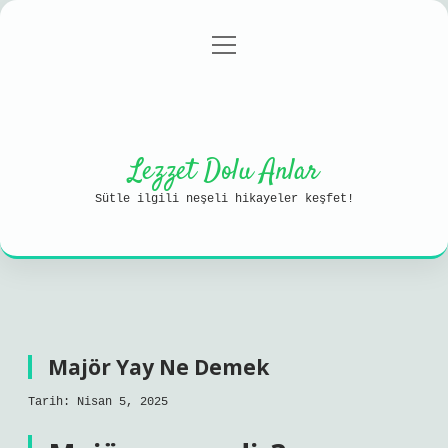
menüyü
Anasayfa
Gizlilik Politikası
aç
Yasal Uyarı
Hakkımızda
Lezzet Dolu Anlar
Sütle ilgili neşeli hikayeler keşfet!
Majör Yay Ne Demek
Tarih: Nisan 5, 2025